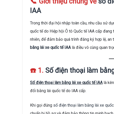
📞 Giới thiệu chung về
số đi
IAA
Trong thời đại hội nhập toàn cầu, nhu cầu sử dụ
quốc tế do Hiệp hội Ô tô Quốc tế IAA cấp đang t
nhiên, để đảm bảo quá trình đăng ký hợp lệ, an
bằng lái xe quốc tế IAA
là điều vô cùng quan trọ
☎️ 1.
Số điện thoại làm bằng
Số điện thoại làm bằng lái xe quốc tế IAA
là kên
đổi bằng lái quốc tế do IAA cấp.
Khi gọi đúng
số điện thoại làm bằng lái xe quốc
chuẩn bị hồ sơ và đảm bảo thông tin minh bạch,