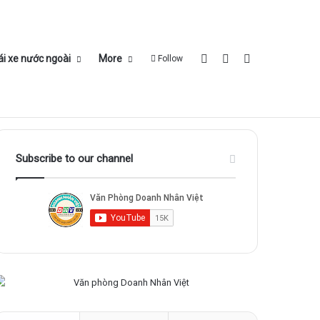
 lái xe quốc tế
Đổi bằng lái xe nước ngoài
More
Log In
Sidebar
Search for
ái xe nước ngoài
More
Follow
Subscribe to our channel