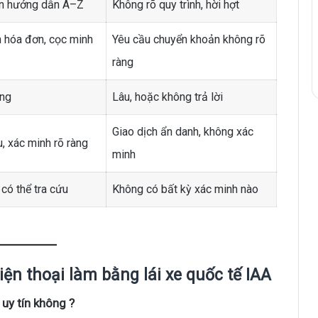
ên hướng dẫn A–Z
Không rõ quy trình, hời hợt
 hóa đơn, cọc minh
Yêu cầu chuyển khoản không rõ
ràng
àng
Lâu, hoặc không trả lời
Giao dịch ẩn danh, không xác
u, xác minh rõ ràng
minh
có thể tra cứu
Không có bất kỳ xác minh nào
iện thoại làm bằng lái xe quốc tế IAA
 uy tín không ?