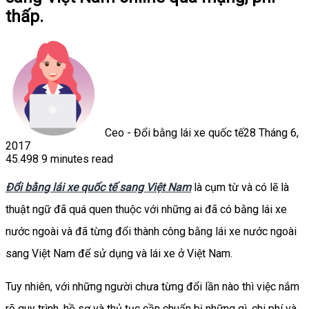
thấp.
Ceo - Đổi bằng lái xe quốc tế
28 Tháng 6,
2017
45.498
9 minutes read
Facebook
X
LinkedIn
Tumblr
Pinterest
Reddit
WhatsApp
Đổi bằng lái xe quốc tế sang Việt Nam
là cụm từ và có lẽ là
thuật ngữ đã quá quen thuộc với những ai đã có bằng lái xe
nước ngoài và đã từng đổi thành công bằng lái xe nước ngoài
sang Việt Nam để sử dụng và lái xe ở Việt Nam.
Tuy nhiên, với những người chưa từng đổi lần nào thì việc nắm
rõ quy trình, hồ sơ và thủ tục cần chuẩn bị những gì, chi phí và