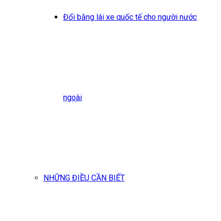
Đổi bằng lái xe quốc tế cho người nước
ngoài
NHỮNG ĐIỀU CẦN BIẾT