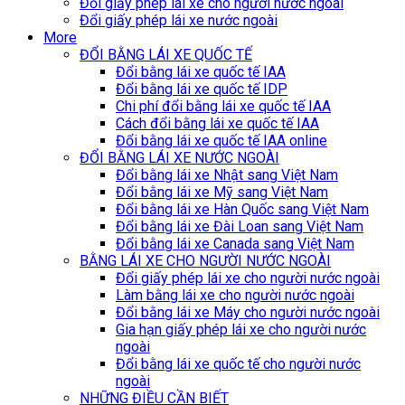
Đổi giấy phép lái xe cho người nước ngoài
Đổi giấy phép lái xe nước ngoài
More
ĐỔI BẰNG LÁI XE QUỐC TẾ
Đổi bằng lái xe quốc tế IAA
Đổi bằng lái xe quốc tế IDP
Chi phí đổi bằng lái xe quốc tế IAA
Cách đổi bằng lái xe quốc tế IAA
Đổi bằng lái xe quốc tế IAA online
ĐỔI BẰNG LÁI XE NƯỚC NGOÀI
Đổi bằng lái xe Nhật sang Việt Nam
Đổi bằng lái xe Mỹ sang Việt Nam
Đổi bằng lái xe Hàn Quốc sang Việt Nam
Đổi bằng lái xe Đài Loan sang Việt Nam
Đổi bằng lái xe Canada sang Việt Nam
BẰNG LÁI XE CHO NGƯỜI NƯỚC NGOÀI
Đổi giấy phép lái xe cho người nước ngoài
Làm bằng lái xe cho người nước ngoài
Đổi bằng lái xe Máy cho người nước ngoài
Gia hạn giấy phép lái xe cho người nước
ngoài
Đổi bằng lái xe quốc tế cho người nước
ngoài
NHỮNG ĐIỀU CẦN BIẾT