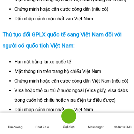
Chứng minh hoặc căn cước công dân (nếu có)
Dấu nhập cảnh mới nhất vào Việt Nam.
Thủ tục đổi GPLX quốc tế sang Việt Nam đối với
người có quốc tịch Việt Nam:
Hai mặt bằng lái xe quốc tế
Mặt thông tin trên trang hộ chiếu Việt Nam
Chứng minh hoặc căn cước công dân Việt Nam (nếu có)
Visa hoặc thẻ cư trú ở nước ngoài (Visa giấy, visa dabs
trong cuốn hộ chiếu hoặc visa điện tử điều được)
Dấu nhập cảnh mới nhất vào Việt Nam
⚠️
Lưu ý
: thủ tục
đổi bằng lái xe quốc tế sang Việt Nam
ở trên
Gọi điện
Tìm đường
Chat Zalo
Messenger
Nhắn tin SMS
là phần thủ tục quý khách gửi bản chụp qua để xử lý phần thủ