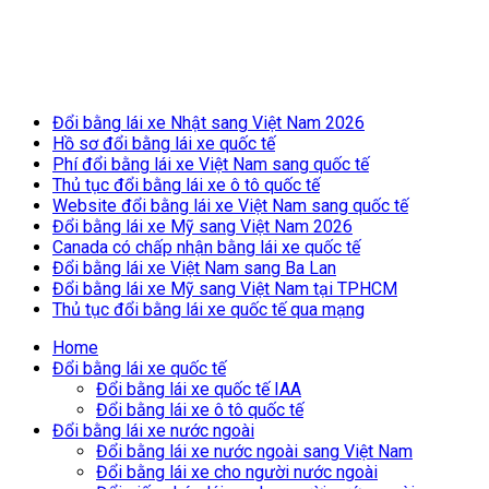
Breaking News
Đổi bằng lái xe Nhật sang Việt Nam 2026
Hồ sơ đổi bằng lái xe quốc tế
for
Phí đổi bằng lái xe Việt Nam sang quốc tế
Thủ tục đổi bằng lái xe ô tô quốc tế
Website đổi bằng lái xe Việt Nam sang quốc tế
Đổi bằng lái xe Mỹ sang Việt Nam 2026
Canada có chấp nhận bằng lái xe quốc tế
Đổi bằng lái xe Việt Nam sang Ba Lan
Đổi bằng lái xe Mỹ sang Việt Nam tại TPHCM
Thủ tục đổi bằng lái xe quốc tế qua mạng
Home
Đổi bằng lái xe quốc tế
Đổi bằng lái xe quốc tế IAA
Đổi bằng lái xe ô tô quốc tế
Đổi bằng lái xe nước ngoài
Đổi bằng lái xe nước ngoài sang Việt Nam
Đổi bằng lái xe cho người nước ngoài