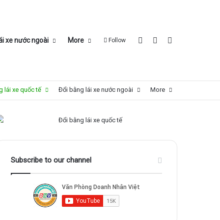
Log In
Sidebar
Search for
ái xe nước ngoài
More
Follow
 lái xe quốc tế
Đổi bằng lái xe nước ngoài
More
Subscribe to our channel