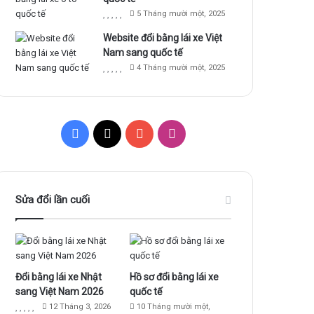
5 Tháng mười một, 2025
Website đổi bằng lái xe Việt
Nam sang quốc tế
4 Tháng mười một, 2025
F
X
Y
I
a
o
n
c
u
s
Sửa đổi lần cuối
e
T
t
b
u
a
o
b
g
Đổi bằng lái xe Nhật
Hồ sơ đổi bằng lái xe
sang Việt Nam 2026
quốc tế
o
e
r
12 Tháng 3, 2026
10 Tháng mười một,