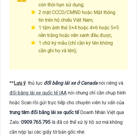
còn thời hạn sử dụng;
2 mặt CCCD/CMND hoặc Mặt thông
tin trên hộ chiếu Việt Nam;
1 tấm ảnh thẻ 3×4 hoặc 4×6 hoặc 5×5
nền trắng hoặc nền xanh đều được;
1 chữ ký mẫu (chỉ cần ký tên không
cần ghi họ và tên);
**
Lưu ý
: thủ tục
đổi bằng lái xe ở Canada
nói riêng và
đổi bằng lái xe quốc tế IAA
nói chung chỉ cần chụp hình
hoặc Scan rồi gửi trực tiếp cho chuyên viên tư vấn của
trung tâm đổi bằng lái xe quốc tế
Doanh Nhân Việt qua
Zalo:
0909.765.795
là đã có thể xử lý hồ sơ mà không
cần nộp lại các giấy tờ bản gốc nhé.