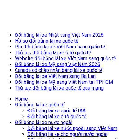
Breaking News
Đổi bằng lái xe Nhật sang Việt Nam 2026
Hồ sơ đổi bằng lái xe quốc tế
for
Phí đổi bằng lái xe Việt Nam sang quốc tế
Thủ tục đổi bằng lái xe ô tô quốc tế
Website đổi bằng lái xe Việt Nam sang quốc tế
Đổi bằng lái xe Mỹ sang Việt Nam 2026
Canada có chấp nhận bằng lái xe quốc tế
Đổi bằng lái xe Việt Nam sang Ba Lan
Đổi bằng lái xe Mỹ sang Việt Nam tại TPHCM
Thủ tục đổi bằng lái xe quốc tế qua mạng
Home
Đổi bằng lái xe quốc tế
Đổi bằng lái xe quốc tế IAA
Đổi bằng lái xe ô tô quốc tế
Đổi bằng lái xe nước ngoài
Đổi bằng lái xe nước ngoài sang Việt Nam
Đổi bằng lái xe cho người nước ngoài