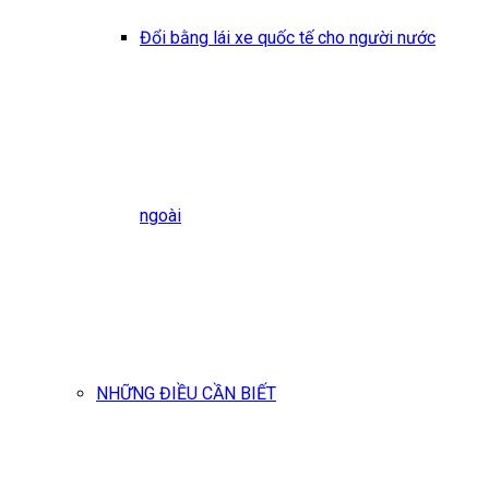
Đổi bằng lái xe quốc tế cho người nước
ngoài
NHỮNG ĐIỀU CẦN BIẾT