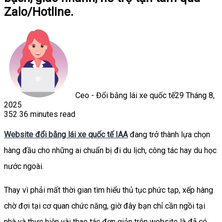
Zalo/Hotline.
Ceo - Đổi bằng lái xe quốc tế
29 Tháng 8,
2025
352
36 minutes read
Facebook
X
LinkedIn
Tumblr
Pinterest
Reddit
WhatsApp
Website đổi bằng lái xe quốc tế IAA
đang trở thành lựa chọn
hàng đầu cho những ai chuẩn bị đi du lịch, công tác hay du học
nước ngoài.
Thay vì phải mất thời gian tìm hiểu thủ tục phức tạp, xếp hàng
chờ đợi tại cơ quan chức năng, giờ đây bạn chỉ cần ngồi tại
nhà và thực hiện vài thao tác đơn giản trên website là đã có