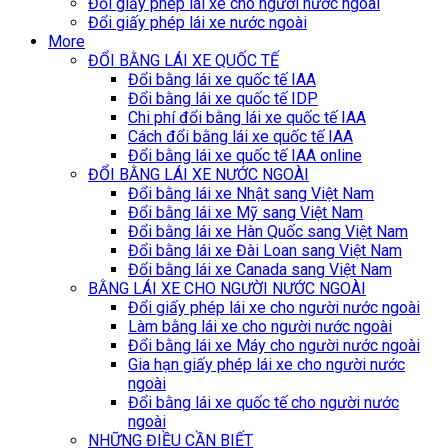
Đổi giấy phép lái xe cho người nước ngoài
Đổi giấy phép lái xe nước ngoài
More
ĐỔI BẰNG LÁI XE QUỐC TẾ
Đổi bằng lái xe quốc tế IAA
Đổi bằng lái xe quốc tế IDP
Chi phí đổi bằng lái xe quốc tế IAA
Cách đổi bằng lái xe quốc tế IAA
Đổi bằng lái xe quốc tế IAA online
ĐỔI BẰNG LÁI XE NƯỚC NGOÀI
Đổi bằng lái xe Nhật sang Việt Nam
Đổi bằng lái xe Mỹ sang Việt Nam
Đổi bằng lái xe Hàn Quốc sang Việt Nam
Đổi bằng lái xe Đài Loan sang Việt Nam
Đổi bằng lái xe Canada sang Việt Nam
BẰNG LÁI XE CHO NGƯỜI NƯỚC NGOÀI
Đổi giấy phép lái xe cho người nước ngoài
Làm bằng lái xe cho người nước ngoài
Đổi bằng lái xe Máy cho người nước ngoài
Gia hạn giấy phép lái xe cho người nước
ngoài
Đổi bằng lái xe quốc tế cho người nước
ngoài
NHỮNG ĐIỀU CẦN BIẾT