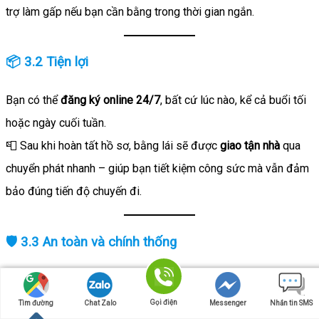
trợ làm gấp nếu bạn cần bằng trong thời gian ngắn.
📦 3.2 Tiện lợi
Bạn có thể
đăng ký online 24/7
, bất cứ lúc nào, kể cả buổi tối
hoặc ngày cuối tuần.
📮 Sau khi hoàn tất hồ sơ, bằng lái sẽ được
giao tận nhà
qua
chuyển phát nhanh – giúp bạn tiết kiệm công sức mà vẫn đảm
bảo đúng tiến độ chuyến đi.
🛡️ 3.3 An toàn và chính thống
Không lo bị lừa đảo hay nhận bằng giả!
✅
Trang web đổi bằng lái xe quốc tế
IAA
do chính Hiệp hội Ô
Gọi điện
Tìm đường
Chat Zalo
Messenger
Nhắn tin SMS