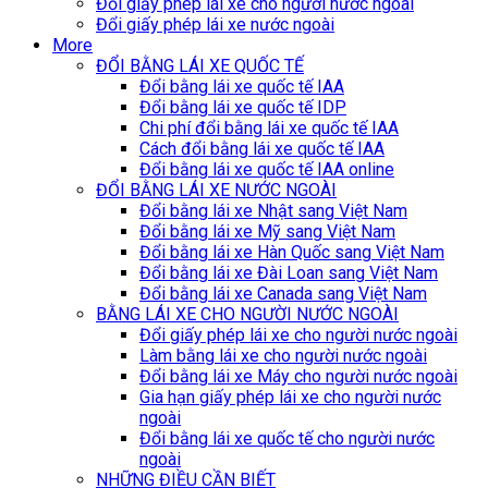
Đổi giấy phép lái xe cho người nước ngoài
Đổi giấy phép lái xe nước ngoài
More
ĐỔI BẰNG LÁI XE QUỐC TẾ
Đổi bằng lái xe quốc tế IAA
Đổi bằng lái xe quốc tế IDP
Chi phí đổi bằng lái xe quốc tế IAA
Cách đổi bằng lái xe quốc tế IAA
Đổi bằng lái xe quốc tế IAA online
ĐỔI BẰNG LÁI XE NƯỚC NGOÀI
Đổi bằng lái xe Nhật sang Việt Nam
Đổi bằng lái xe Mỹ sang Việt Nam
Đổi bằng lái xe Hàn Quốc sang Việt Nam
Đổi bằng lái xe Đài Loan sang Việt Nam
Đổi bằng lái xe Canada sang Việt Nam
BẰNG LÁI XE CHO NGƯỜI NƯỚC NGOÀI
Đổi giấy phép lái xe cho người nước ngoài
Làm bằng lái xe cho người nước ngoài
Đổi bằng lái xe Máy cho người nước ngoài
Gia hạn giấy phép lái xe cho người nước
ngoài
Đổi bằng lái xe quốc tế cho người nước
ngoài
NHỮNG ĐIỀU CẦN BIẾT