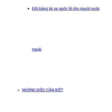
Đổi bằng lái xe quốc tế cho người nước
ngoài
NHỮNG ĐIỀU CẦN BIẾT