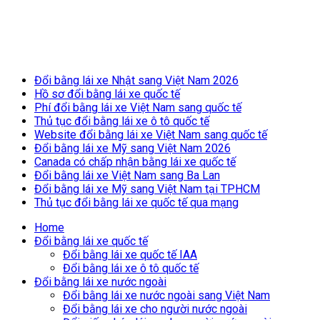
Breaking News
Đổi bằng lái xe Nhật sang Việt Nam 2026
Hồ sơ đổi bằng lái xe quốc tế
for
Phí đổi bằng lái xe Việt Nam sang quốc tế
Thủ tục đổi bằng lái xe ô tô quốc tế
Website đổi bằng lái xe Việt Nam sang quốc tế
Đổi bằng lái xe Mỹ sang Việt Nam 2026
Canada có chấp nhận bằng lái xe quốc tế
Đổi bằng lái xe Việt Nam sang Ba Lan
Đổi bằng lái xe Mỹ sang Việt Nam tại TPHCM
Thủ tục đổi bằng lái xe quốc tế qua mạng
Home
Đổi bằng lái xe quốc tế
Đổi bằng lái xe quốc tế IAA
Đổi bằng lái xe ô tô quốc tế
Đổi bằng lái xe nước ngoài
Đổi bằng lái xe nước ngoài sang Việt Nam
Đổi bằng lái xe cho người nước ngoài