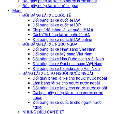
Đổi giấy phép lái xe cho người nước ngoài
Đổi giấy phép lái xe nước ngoài
More
ĐỔI BẰNG LÁI XE QUỐC TẾ
Đổi bằng lái xe quốc tế IAA
Đổi bằng lái xe quốc tế IDP
Chi phí đổi bằng lái xe quốc tế IAA
Cách đổi bằng lái xe quốc tế IAA
Đổi bằng lái xe quốc tế IAA online
ĐỔI BẰNG LÁI XE NƯỚC NGOÀI
Đổi bằng lái xe Nhật sang Việt Nam
Đổi bằng lái xe Mỹ sang Việt Nam
Đổi bằng lái xe Hàn Quốc sang Việt Nam
Đổi bằng lái xe Đài Loan sang Việt Nam
Đổi bằng lái xe Canada sang Việt Nam
BẰNG LÁI XE CHO NGƯỜI NƯỚC NGOÀI
Đổi giấy phép lái xe cho người nước ngoài
Làm bằng lái xe cho người nước ngoài
Đổi bằng lái xe Máy cho người nước ngoài
Gia hạn giấy phép lái xe cho người nước
ngoài
Đổi bằng lái xe quốc tế cho người nước
ngoài
NHỮNG ĐIỀU CẦN BIẾT