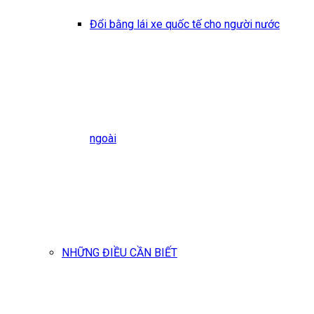
Đổi bằng lái xe quốc tế cho người nước
ngoài
NHỮNG ĐIỀU CẦN BIẾT