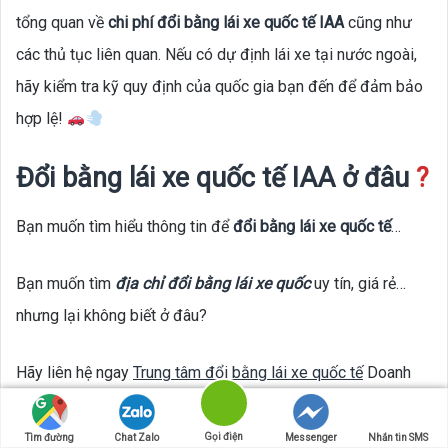
tổng quan về
chi phí đổi bằng lái xe quốc tế IAA
cũng như
các thủ tục liên quan. Nếu có dự định lái xe tại nước ngoài,
hãy kiểm tra kỹ quy định của quốc gia bạn đến để đảm bảo
hợp lệ!
Đổi bằng lái xe quốc tế IAA ở đâu
?
Bạn muốn tìm hiểu thông tin để
đổi bằng lái xe quốc tế
…
Bạn muốn tìm
địa chỉ đổi bằng lái xe quốc
uy tín, giá rẻ…
nhưng lại không biết ở đâu?
Hãy liên hệ ngay
Trung tâm đổi bằng lái xe quốc tế
Doanh
Nhân Việt để được hỗ trợ
dịch vụ đổi bằng lái xe quốc tế
tốt
nhất với mức chi phí hợp lý nhất nhé!
Gọi điện
Tìm đường
Chat Zalo
Messenger
Nhắn tin SMS
Facebook
X
WhatsApp
Telegram