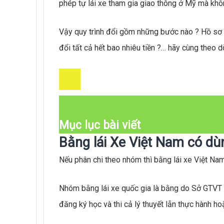
phép tự lái xe tham gia giao thông ở Mỹ mà không
Vậy quy trình đổi gồm những bước nào ? Hồ sơ và
đổi tất cả hết bao nhiêu tiền ?… hãy cùng theo d
Mục lục bài viết
Bằng lái Xe Việt Nam có d
Nếu phân chi theo nhóm thì bằng lái xe Việt Nam
Nhóm bằng lái xe quốc gia là bằng do Sở GTVT 
đăng ký học và thi cả lý thuyết lẫn thực hành ho