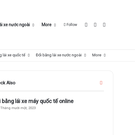
Log In
Sidebar
Search for
ái xe nước ngoài
More
Follow
 lái xe quốc tế
Đổi bằng lái xe nước ngoài
More
Close
ck Also
 bằng lái xe máy quốc tế online
 Tháng mười một, 2023