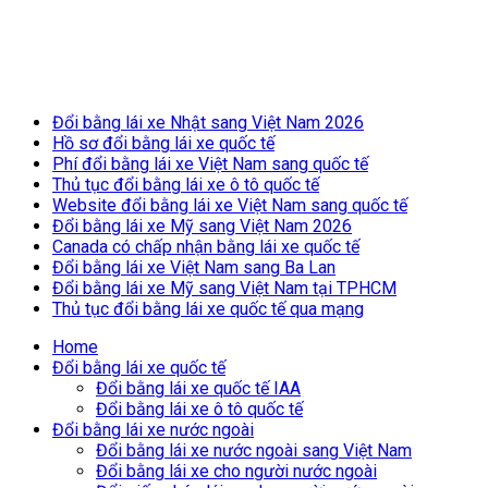
Breaking News
Đổi bằng lái xe Nhật sang Việt Nam 2026
Hồ sơ đổi bằng lái xe quốc tế
for
Phí đổi bằng lái xe Việt Nam sang quốc tế
Thủ tục đổi bằng lái xe ô tô quốc tế
Website đổi bằng lái xe Việt Nam sang quốc tế
Đổi bằng lái xe Mỹ sang Việt Nam 2026
Canada có chấp nhận bằng lái xe quốc tế
Đổi bằng lái xe Việt Nam sang Ba Lan
Đổi bằng lái xe Mỹ sang Việt Nam tại TPHCM
Thủ tục đổi bằng lái xe quốc tế qua mạng
Home
Đổi bằng lái xe quốc tế
Đổi bằng lái xe quốc tế IAA
Đổi bằng lái xe ô tô quốc tế
Đổi bằng lái xe nước ngoài
Đổi bằng lái xe nước ngoài sang Việt Nam
Đổi bằng lái xe cho người nước ngoài