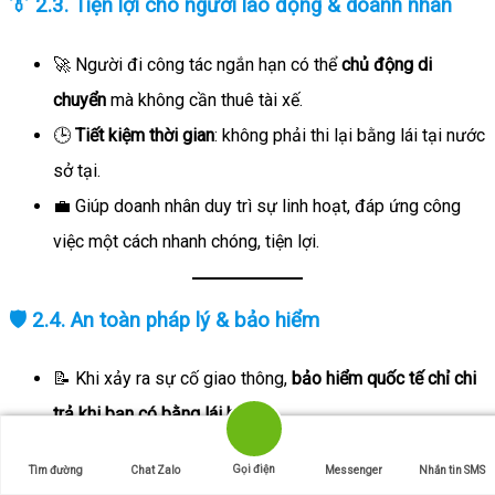
👔 2.3. Tiện lợi cho người lao động & doanh nhân
🚀 Người đi công tác ngắn hạn có thể
chủ động di
chuyển
mà không cần thuê tài xế.
🕒
Tiết kiệm thời gian
: không phải thi lại bằng lái tại nước
sở tại.
💼 Giúp doanh nhân duy trì sự linh hoạt, đáp ứng công
việc một cách nhanh chóng, tiện lợi.
🛡️ 2.4. An toàn pháp lý & bảo hiểm
📝 Khi xảy ra sự cố giao thông,
bảo hiểm quốc tế chỉ chi
trả khi bạn có bằng lái hợp lệ
.
🚫 Không có bằng quốc tế =
nguy cơ không được bảo
Gọi điện
Tìm đường
Chat Zalo
Messenger
Nhắn tin SMS
hiểm bồi thường
.