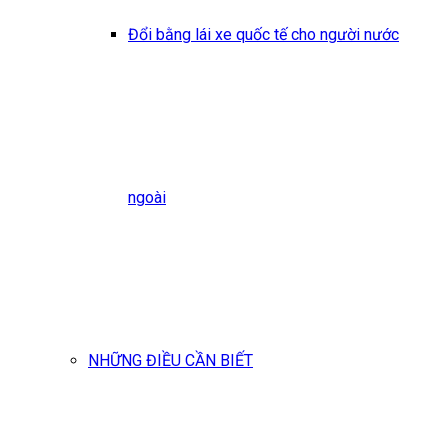
Đổi bằng lái xe quốc tế cho người nước
ngoài
NHỮNG ĐIỀU CẦN BIẾT