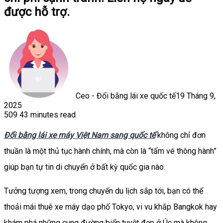
được hỗ trợ.
Ceo - Đổi bằng lái xe quốc tế
19 Tháng 9,
2025
509
43 minutes read
Facebook
X
LinkedIn
Tumblr
Pinterest
Reddit
WhatsApp
Đổi bằng lái xe máy Việt Nam sang quốc tế
không chỉ đơn
thuần là một thủ tục hành chính, mà còn là “tấm vé thông hành”
giúp bạn tự tin di chuyển ở bất kỳ quốc gia nào.
Tưởng tượng xem, trong chuyến du lịch sắp tới, bạn có thể
thoải mái thuê xe máy dạo phố Tokyo, vi vu khắp Bangkok hay
khám phá những cung đường biển tuyệt đẹp ở Úc mà không