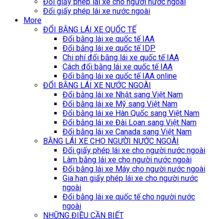
Đổi giấy phép lái xe cho người nước ngoài
Đổi giấy phép lái xe nước ngoài
More
ĐỔI BẰNG LÁI XE QUỐC TẾ
Đổi bằng lái xe quốc tế IAA
Đổi bằng lái xe quốc tế IDP
Chi phí đổi bằng lái xe quốc tế IAA
Cách đổi bằng lái xe quốc tế IAA
Đổi bằng lái xe quốc tế IAA online
ĐỔI BẰNG LÁI XE NƯỚC NGOÀI
Đổi bằng lái xe Nhật sang Việt Nam
Đổi bằng lái xe Mỹ sang Việt Nam
Đổi bằng lái xe Hàn Quốc sang Việt Nam
Đổi bằng lái xe Đài Loan sang Việt Nam
Đổi bằng lái xe Canada sang Việt Nam
BẰNG LÁI XE CHO NGƯỜI NƯỚC NGOÀI
Đổi giấy phép lái xe cho người nước ngoài
Làm bằng lái xe cho người nước ngoài
Đổi bằng lái xe Máy cho người nước ngoài
Gia hạn giấy phép lái xe cho người nước
ngoài
Đổi bằng lái xe quốc tế cho người nước
ngoài
NHỮNG ĐIỀU CẦN BIẾT