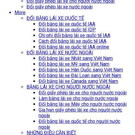
Đổi giấy phép lái xe cho người nước ngoài
Đổi giấy phép lái xe nước ngoài
More
ĐỔI BẰNG LÁI XE QUỐC TẾ
Đổi bằng lái xe quốc tế IAA
Đổi bằng lái xe quốc tế IDP
Chi phí đổi bằng lái xe quốc tế IAA
Cách đổi bằng lái xe quốc tế IAA
Đổi bằng lái xe quốc tế IAA online
ĐỔI BẰNG LÁI XE NƯỚC NGOÀI
Đổi bằng lái xe Nhật sang Việt Nam
Đổi bằng lái xe Mỹ sang Việt Nam
Đổi bằng lái xe Hàn Quốc sang Việt Nam
Đổi bằng lái xe Đài Loan sang Việt Nam
Đổi bằng lái xe Canada sang Việt Nam
BẰNG LÁI XE CHO NGƯỜI NƯỚC NGOÀI
Đổi giấy phép lái xe cho người nước ngoài
Làm bằng lái xe cho người nước ngoài
Đổi bằng lái xe Máy cho người nước ngoài
Gia hạn giấy phép lái xe cho người nước
ngoài
Đổi bằng lái xe quốc tế cho người nước
ngoài
NHỮNG ĐIỀU CẦN BIẾT