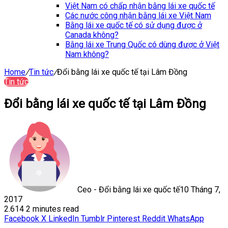
Việt Nam có chấp nhận bằng lái xe quốc tế
Các nước công nhận bằng lái xe Việt Nam
Bằng lái xe quốc tế có sử dụng được ở
Canada không?
Bằng lái xe Trung Quốc có dùng được ở Việt
Nam không?
Home
/
Tin tức
/
Đổi bằng lái xe quốc tế tại Lâm Đồng
Tin tức
Đổi bằng lái xe quốc tế tại Lâm Đồng
Ceo - Đổi bằng lái xe quốc tế
10 Tháng 7,
2017
2.614
2 minutes read
Facebook
X
LinkedIn
Tumblr
Pinterest
Reddit
WhatsApp