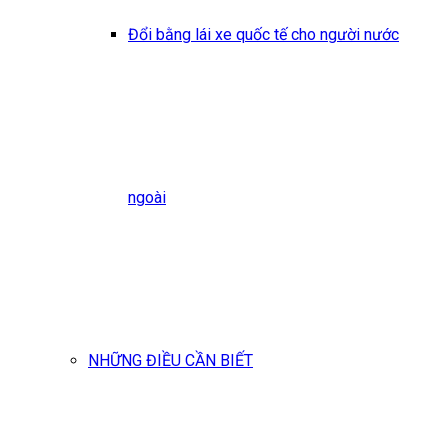
Đổi bằng lái xe quốc tế cho người nước
ngoài
NHỮNG ĐIỀU CẦN BIẾT