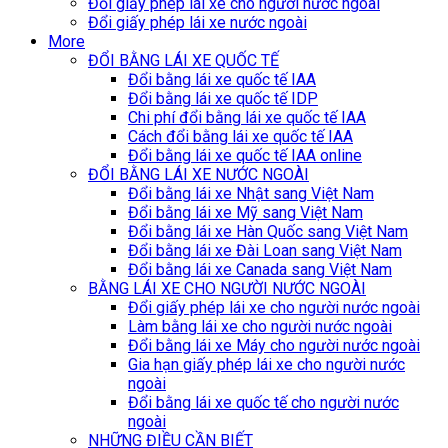
Đổi giấy phép lái xe cho người nước ngoài
Đổi giấy phép lái xe nước ngoài
More
ĐỔI BẰNG LÁI XE QUỐC TẾ
Đổi bằng lái xe quốc tế IAA
Đổi bằng lái xe quốc tế IDP
Chi phí đổi bằng lái xe quốc tế IAA
Cách đổi bằng lái xe quốc tế IAA
Đổi bằng lái xe quốc tế IAA online
ĐỔI BẰNG LÁI XE NƯỚC NGOÀI
Đổi bằng lái xe Nhật sang Việt Nam
Đổi bằng lái xe Mỹ sang Việt Nam
Đổi bằng lái xe Hàn Quốc sang Việt Nam
Đổi bằng lái xe Đài Loan sang Việt Nam
Đổi bằng lái xe Canada sang Việt Nam
BẰNG LÁI XE CHO NGƯỜI NƯỚC NGOÀI
Đổi giấy phép lái xe cho người nước ngoài
Làm bằng lái xe cho người nước ngoài
Đổi bằng lái xe Máy cho người nước ngoài
Gia hạn giấy phép lái xe cho người nước
ngoài
Đổi bằng lái xe quốc tế cho người nước
ngoài
NHỮNG ĐIỀU CẦN BIẾT