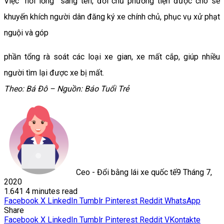
Việc “nới lỏng” sang tên, đổi chủ phương tiện được cho sẽ
khuyến khích người dân đăng ký xe chính chủ, phục vụ xử phạt
nguội và góp
phần tổng rà soát các loại xe gian, xe mất cắp, giúp nhiều
người tìm lại được xe bị mất.
Theo: Bá Đô – Nguồn: Báo Tuổi Trẻ
Ceo - Đổi bằng lái xe quốc tế
9 Tháng 7,
2020
1.641
4 minutes read
Facebook
X
LinkedIn
Tumblr
Pinterest
Reddit
WhatsApp
Share
Facebook
X
LinkedIn
Tumblr
Pinterest
Reddit
VKontakte