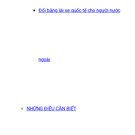
Đổi bằng lái xe quốc tế cho người nước
ngoài
NHỮNG ĐIỀU CẦN BIẾT