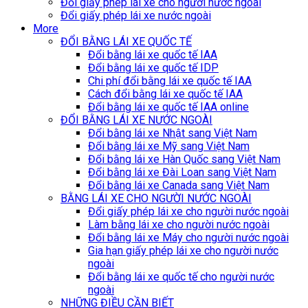
Đổi giấy phép lái xe cho người nước ngoài
Đổi giấy phép lái xe nước ngoài
More
ĐỔI BẰNG LÁI XE QUỐC TẾ
Đổi bằng lái xe quốc tế IAA
Đổi bằng lái xe quốc tế IDP
Chi phí đổi bằng lái xe quốc tế IAA
Cách đổi bằng lái xe quốc tế IAA
Đổi bằng lái xe quốc tế IAA online
ĐỔI BẰNG LÁI XE NƯỚC NGOÀI
Đổi bằng lái xe Nhật sang Việt Nam
Đổi bằng lái xe Mỹ sang Việt Nam
Đổi bằng lái xe Hàn Quốc sang Việt Nam
Đổi bằng lái xe Đài Loan sang Việt Nam
Đổi bằng lái xe Canada sang Việt Nam
BẰNG LÁI XE CHO NGƯỜI NƯỚC NGOÀI
Đổi giấy phép lái xe cho người nước ngoài
Làm bằng lái xe cho người nước ngoài
Đổi bằng lái xe Máy cho người nước ngoài
Gia hạn giấy phép lái xe cho người nước
ngoài
Đổi bằng lái xe quốc tế cho người nước
ngoài
NHỮNG ĐIỀU CẦN BIẾT