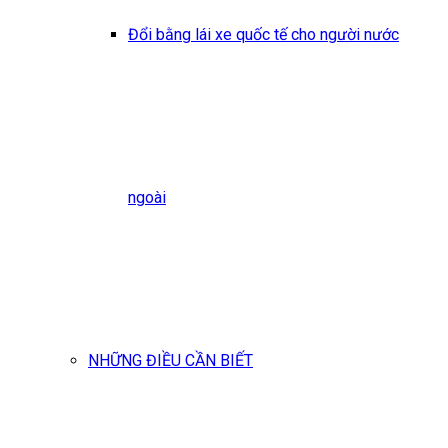
Đổi bằng lái xe quốc tế cho người nước
ngoài
NHỮNG ĐIỀU CẦN BIẾT