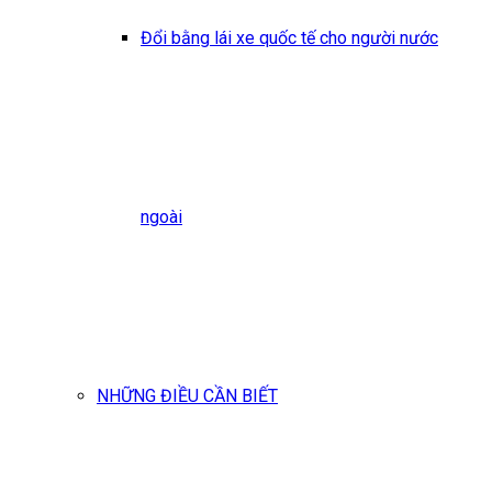
Đổi bằng lái xe quốc tế cho người nước
ngoài
NHỮNG ĐIỀU CẦN BIẾT