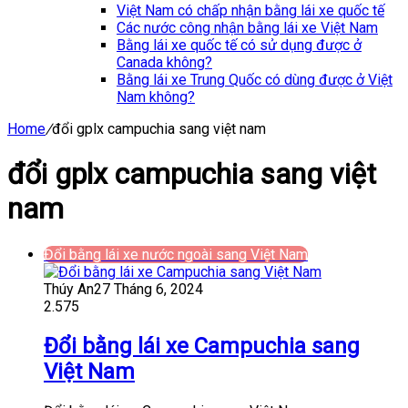
Việt Nam có chấp nhận bằng lái xe quốc tế
Các nước công nhận bằng lái xe Việt Nam
Bằng lái xe quốc tế có sử dụng được ở
Canada không?
Bằng lái xe Trung Quốc có dùng được ở Việt
Nam không?
Home
/
đổi gplx campuchia sang việt nam
đổi gplx campuchia sang việt
nam
Đổi bằng lái xe nước ngoài sang Việt Nam
Thúy An
27 Tháng 6, 2024
2.575
Đổi bằng lái xe Campuchia sang
Việt Nam