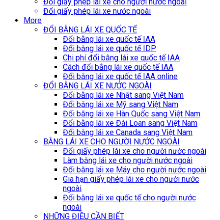
Đổi giấy phép lái xe cho người nước ngoài
Đổi giấy phép lái xe nước ngoài
More
ĐỔI BẰNG LÁI XE QUỐC TẾ
Đổi bằng lái xe quốc tế IAA
Đổi bằng lái xe quốc tế IDP
Chi phí đổi bằng lái xe quốc tế IAA
Cách đổi bằng lái xe quốc tế IAA
Đổi bằng lái xe quốc tế IAA online
ĐỔI BẰNG LÁI XE NƯỚC NGOÀI
Đổi bằng lái xe Nhật sang Việt Nam
Đổi bằng lái xe Mỹ sang Việt Nam
Đổi bằng lái xe Hàn Quốc sang Việt Nam
Đổi bằng lái xe Đài Loan sang Việt Nam
Đổi bằng lái xe Canada sang Việt Nam
BẰNG LÁI XE CHO NGƯỜI NƯỚC NGOÀI
Đổi giấy phép lái xe cho người nước ngoài
Làm bằng lái xe cho người nước ngoài
Đổi bằng lái xe Máy cho người nước ngoài
Gia hạn giấy phép lái xe cho người nước
ngoài
Đổi bằng lái xe quốc tế cho người nước
ngoài
NHỮNG ĐIỀU CẦN BIẾT