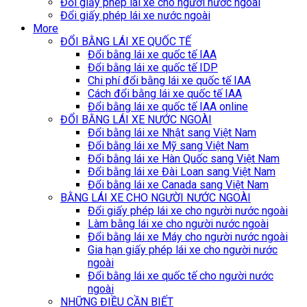
Đổi giấy phép lái xe cho người nước ngoài
Đổi giấy phép lái xe nước ngoài
More
ĐỔI BẰNG LÁI XE QUỐC TẾ
Đổi bằng lái xe quốc tế IAA
Đổi bằng lái xe quốc tế IDP
Chi phí đổi bằng lái xe quốc tế IAA
Cách đổi bằng lái xe quốc tế IAA
Đổi bằng lái xe quốc tế IAA online
ĐỔI BẰNG LÁI XE NƯỚC NGOÀI
Đổi bằng lái xe Nhật sang Việt Nam
Đổi bằng lái xe Mỹ sang Việt Nam
Đổi bằng lái xe Hàn Quốc sang Việt Nam
Đổi bằng lái xe Đài Loan sang Việt Nam
Đổi bằng lái xe Canada sang Việt Nam
BẰNG LÁI XE CHO NGƯỜI NƯỚC NGOÀI
Đổi giấy phép lái xe cho người nước ngoài
Làm bằng lái xe cho người nước ngoài
Đổi bằng lái xe Máy cho người nước ngoài
Gia hạn giấy phép lái xe cho người nước
ngoài
Đổi bằng lái xe quốc tế cho người nước
ngoài
NHỮNG ĐIỀU CẦN BIẾT