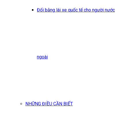
Đổi bằng lái xe quốc tế cho người nước
ngoài
NHỮNG ĐIỀU CẦN BIẾT