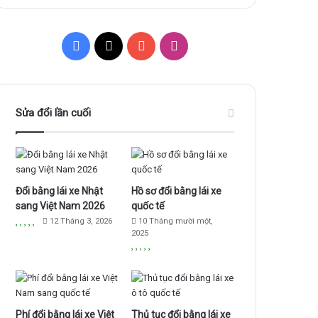
F
X
Y
I
a
o
n
c
u
s
Sửa đổi lần cuối
e
T
t
b
u
a
o
b
g
Đổi bằng lái xe Nhật
Hồ sơ đổi bằng lái xe
sang Việt Nam 2026
quốc tế
o
e
r
12 Tháng 3, 2026
10 Tháng mười một,
2025
k
a
m
Phí đổi bằng lái xe Việt
Thủ tục đổi bằng lái xe