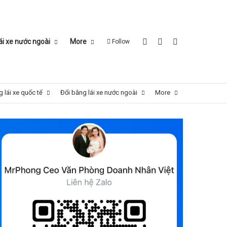
Log In
Sidebar
Search for
ái xe nước ngoài
More
Follow
 lái xe quốc tế
Đổi bằng lái xe nước ngoài
More