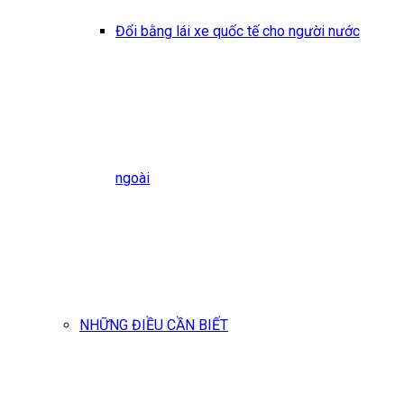
Đổi bằng lái xe quốc tế cho người nước
ngoài
NHỮNG ĐIỀU CẦN BIẾT