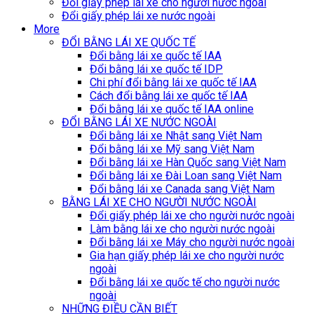
Đổi giấy phép lái xe cho người nước ngoài
Đổi giấy phép lái xe nước ngoài
More
ĐỔI BẰNG LÁI XE QUỐC TẾ
Đổi bằng lái xe quốc tế IAA
Đổi bằng lái xe quốc tế IDP
Chi phí đổi bằng lái xe quốc tế IAA
Cách đổi bằng lái xe quốc tế IAA
Đổi bằng lái xe quốc tế IAA online
ĐỔI BẰNG LÁI XE NƯỚC NGOÀI
Đổi bằng lái xe Nhật sang Việt Nam
Đổi bằng lái xe Mỹ sang Việt Nam
Đổi bằng lái xe Hàn Quốc sang Việt Nam
Đổi bằng lái xe Đài Loan sang Việt Nam
Đổi bằng lái xe Canada sang Việt Nam
BẰNG LÁI XE CHO NGƯỜI NƯỚC NGOÀI
Đổi giấy phép lái xe cho người nước ngoài
Làm bằng lái xe cho người nước ngoài
Đổi bằng lái xe Máy cho người nước ngoài
Gia hạn giấy phép lái xe cho người nước
ngoài
Đổi bằng lái xe quốc tế cho người nước
ngoài
NHỮNG ĐIỀU CẦN BIẾT