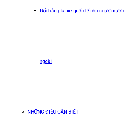
Đổi bằng lái xe quốc tế cho người nước
ngoài
NHỮNG ĐIỀU CẦN BIẾT