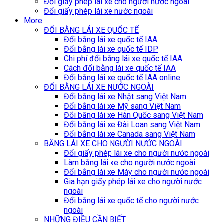
Đổi giấy phép lái xe cho người nước ngoài
Đổi giấy phép lái xe nước ngoài
More
ĐỔI BẰNG LÁI XE QUỐC TẾ
Đổi bằng lái xe quốc tế IAA
Đổi bằng lái xe quốc tế IDP
Chi phí đổi bằng lái xe quốc tế IAA
Cách đổi bằng lái xe quốc tế IAA
Đổi bằng lái xe quốc tế IAA online
ĐỔI BẰNG LÁI XE NƯỚC NGOÀI
Đổi bằng lái xe Nhật sang Việt Nam
Đổi bằng lái xe Mỹ sang Việt Nam
Đổi bằng lái xe Hàn Quốc sang Việt Nam
Đổi bằng lái xe Đài Loan sang Việt Nam
Đổi bằng lái xe Canada sang Việt Nam
BẰNG LÁI XE CHO NGƯỜI NƯỚC NGOÀI
Đổi giấy phép lái xe cho người nước ngoài
Làm bằng lái xe cho người nước ngoài
Đổi bằng lái xe Máy cho người nước ngoài
Gia hạn giấy phép lái xe cho người nước
ngoài
Đổi bằng lái xe quốc tế cho người nước
ngoài
NHỮNG ĐIỀU CẦN BIẾT