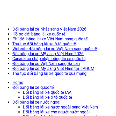
Breaking News
Đổi bằng lái xe Nhật sang Việt Nam 2026
Hồ sơ đổi bằng lái xe quốc tế
for
Phí đổi bằng lái xe Việt Nam sang quốc tế
Thủ tục đổi bằng lái xe ô tô quốc tế
Website đổi bằng lái xe Việt Nam sang quốc tế
Đổi bằng lái xe Mỹ sang Việt Nam 2026
Canada có chấp nhận bằng lái xe quốc tế
Đổi bằng lái xe Việt Nam sang Ba Lan
Đổi bằng lái xe Mỹ sang Việt Nam tại TPHCM
Thủ tục đổi bằng lái xe quốc tế qua mạng
Home
Đổi bằng lái xe quốc tế
Đổi bằng lái xe quốc tế IAA
Đổi bằng lái xe ô tô quốc tế
Đổi bằng lái xe nước ngoài
Đổi bằng lái xe nước ngoài sang Việt Nam
Đổi bằng lái xe cho người nước ngoài