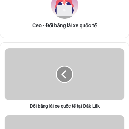
Ceo - Đổi bằng lái xe quốc tế
Đ
ổ
i
b
ằ
n
g
l
á
Đổi bằng lái xe quốc tế tại Đắk Lắk
i
x
e
Đ
q
ổ