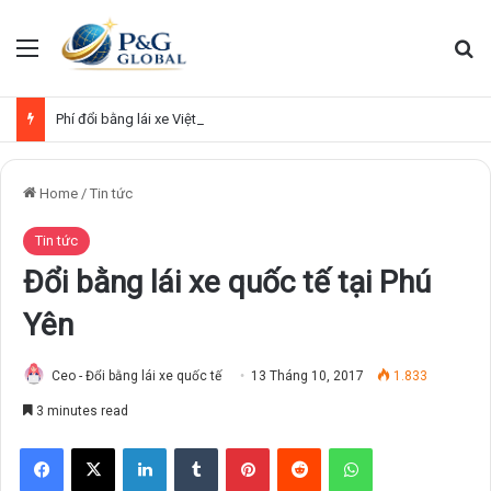
Menu
Se
Phí đổi bằng lái xe Việt Nam sang quốc tế
Home
/
Tin tức
Tin tức
Đổi bằng lái xe quốc tế tại Phú
Yên
Ceo - Đổi bằng lái xe quốc tế
13 Tháng 10, 2017
1.833
3 minutes read
Facebook
X
LinkedIn
Tumblr
Pinterest
Reddit
WhatsApp