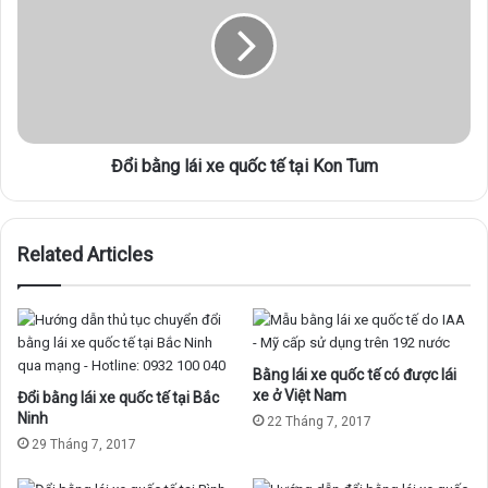
u
i
ố
b
c
ằ
t
n
ế
g
t
l
ạ
á
i
Đổi bằng lái xe quốc tế tại Kon Tum
i
Đ
x
ắ
e
k
q
Related Articles
L
u
ắ
ố
k
c
t
ế
t
Bằng lái xe quốc tế có được lái
ạ
xe ở Việt Nam
Đổi bằng lái xe quốc tế tại Bắc
i
Ninh
22 Tháng 7, 2017
K
29 Tháng 7, 2017
o
n