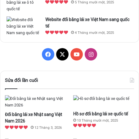
5 Tháng mười một, 2025
Website đổi bằng lái xe Việt Nam sang quốc
tế
4 Tháng mười một, 2025
F
X
Y
I
a
o
n
c
u
s
Sửa đổi lần cuối
e
T
t
b
u
a
Hồ sơ đổi bằng lái xe quốc tế
Đổi bằng lái xe Nhật sang Việt
o
b
g
Nam 2026
10 Tháng mười một, 2025
o
e
r
12 Tháng 3, 2026