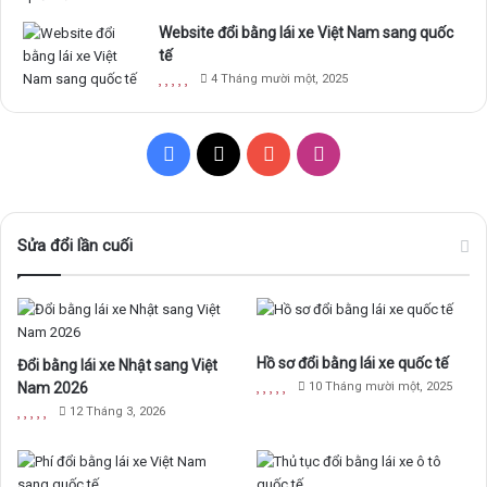
Website đổi bằng lái xe Việt Nam sang quốc
tế
4 Tháng mười một, 2025
F
X
Y
I
a
o
n
c
u
s
Sửa đổi lần cuối
e
T
t
b
u
a
Hồ sơ đổi bằng lái xe quốc tế
Đổi bằng lái xe Nhật sang Việt
o
b
g
Nam 2026
10 Tháng mười một, 2025
o
e
r
12 Tháng 3, 2026
k
a