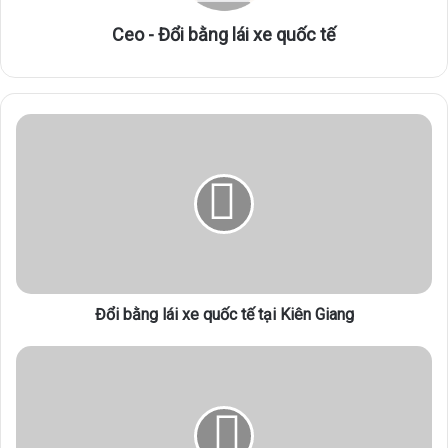
Ceo - Đổi bằng lái xe quốc tế
Đ
ổ
i
b
ằ
n
g
l
á
Đổi bằng lái xe quốc tế tại Kiên Giang
i
x
e
Đ
q
ổ
u
i
ố
b
c
ằ