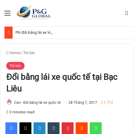
Menu
Se
Phí đổi bằng lái xe Việt Nam sang quốc tế
Home
/
Tin tức
Tin tức
Đổi bằng lái xe quốc tế tại Bạc
Liêu
Ceo - Đổi bằng lái xe quốc tế
28 Tháng 7, 2017
1.712
3 minutes read
Facebook
X
LinkedIn
Tumblr
Pinterest
Reddit
WhatsApp