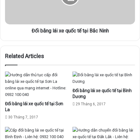
t
n
ế
g
t
l
ạ
á
i
Đổi bằng lái xe quốc tế tại Bắc Ninh
i
K
x
i
e
ê
q
Related Articles
n
u
G
ố
i
c
a
t
n
ế
g
t
Đổi bằng lái xe quốc tế tại Bình
ạ
Dương
i
Đổi bằng lái xe quốc tế tại Sơn
29 Tháng 6, 2017
B
La
ắ
30 Tháng 7, 2017
c
N
i