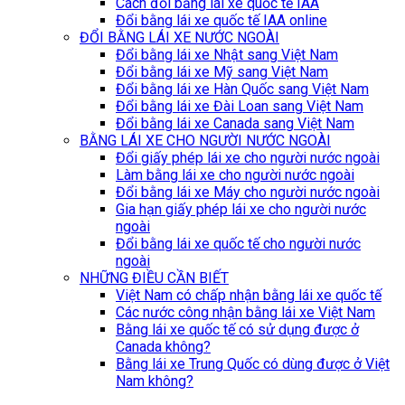
Cách đổi bằng lái xe quốc tế IAA
Đổi bằng lái xe quốc tế IAA online
ĐỔI BẰNG LÁI XE NƯỚC NGOÀI
Đổi bằng lái xe Nhật sang Việt Nam
Đổi bằng lái xe Mỹ sang Việt Nam
Đổi bằng lái xe Hàn Quốc sang Việt Nam
Đổi bằng lái xe Đài Loan sang Việt Nam
Đổi bằng lái xe Canada sang Việt Nam
BẰNG LÁI XE CHO NGƯỜI NƯỚC NGOÀI
Đổi giấy phép lái xe cho người nước ngoài
Làm bằng lái xe cho người nước ngoài
Đổi bằng lái xe Máy cho người nước ngoài
Gia hạn giấy phép lái xe cho người nước
ngoài
Đổi bằng lái xe quốc tế cho người nước
ngoài
NHỮNG ĐIỀU CẦN BIẾT
Việt Nam có chấp nhận bằng lái xe quốc tế
Các nước công nhận bằng lái xe Việt Nam
Bằng lái xe quốc tế có sử dụng được ở
Canada không?
Bằng lái xe Trung Quốc có dùng được ở Việt
Nam không?