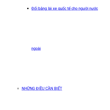
Đổi bằng lái xe quốc tế cho người nước
ngoài
NHỮNG ĐIỀU CẦN BIẾT