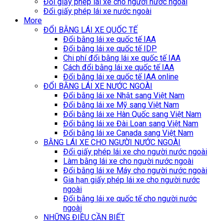
Đổi giấy phép lái xe cho người nước ngoài
Đổi giấy phép lái xe nước ngoài
More
ĐỔI BẰNG LÁI XE QUỐC TẾ
Đổi bằng lái xe quốc tế IAA
Đổi bằng lái xe quốc tế IDP
Chi phí đổi bằng lái xe quốc tế IAA
Cách đổi bằng lái xe quốc tế IAA
Đổi bằng lái xe quốc tế IAA online
ĐỔI BẰNG LÁI XE NƯỚC NGOÀI
Đổi bằng lái xe Nhật sang Việt Nam
Đổi bằng lái xe Mỹ sang Việt Nam
Đổi bằng lái xe Hàn Quốc sang Việt Nam
Đổi bằng lái xe Đài Loan sang Việt Nam
Đổi bằng lái xe Canada sang Việt Nam
BẰNG LÁI XE CHO NGƯỜI NƯỚC NGOÀI
Đổi giấy phép lái xe cho người nước ngoài
Làm bằng lái xe cho người nước ngoài
Đổi bằng lái xe Máy cho người nước ngoài
Gia hạn giấy phép lái xe cho người nước
ngoài
Đổi bằng lái xe quốc tế cho người nước
ngoài
NHỮNG ĐIỀU CẦN BIẾT