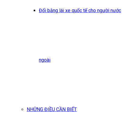
Đổi bằng lái xe quốc tế cho người nước
ngoài
NHỮNG ĐIỀU CẦN BIẾT