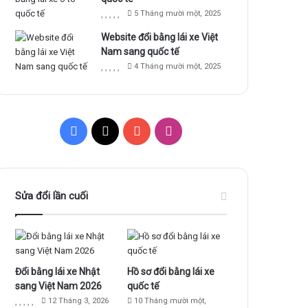
5 Tháng mười một, 2025
Website đổi bằng lái xe Việt
Nam sang quốc tế
4 Tháng mười một, 2025
F
X
Y
I
a
o
n
c
u
s
Sửa đổi lần cuối
e
T
t
b
u
a
o
b
g
Đổi bằng lái xe Nhật
Hồ sơ đổi bằng lái xe
sang Việt Nam 2026
quốc tế
o
e
r
12 Tháng 3, 2026
10 Tháng mười một,