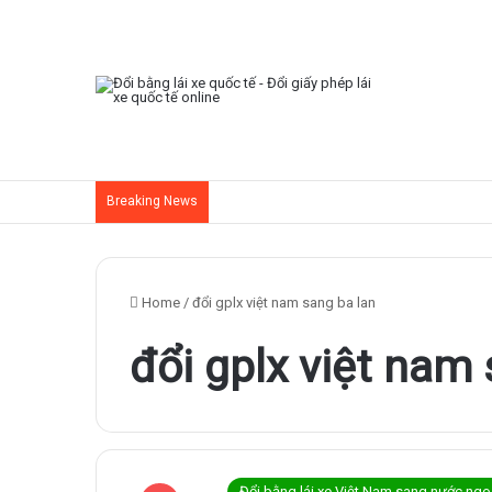
Breaking News
Home
/
đổi gplx việt nam sang ba lan
đổi gplx việt nam
Đổi bằng lái xe Việt Nam sang nước ngo