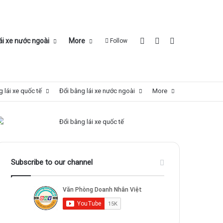
Log In
Sidebar
Search for
ái xe nước ngoài
More
Follow
 lái xe quốc tế
Đổi bằng lái xe nước ngoài
More
Subscribe to our channel