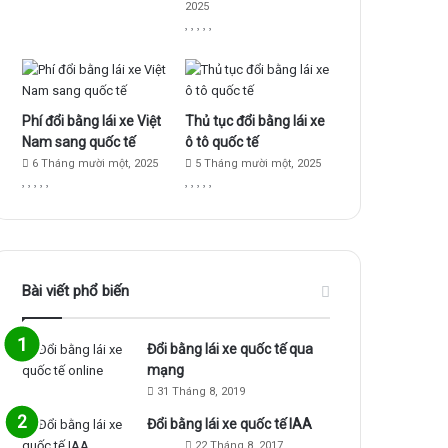
2025
k
a
m
Phí đổi bằng lái xe Việt
Thủ tục đổi bằng lái xe
Nam sang quốc tế
ô tô quốc tế
6 Tháng mười một, 2025
5 Tháng mười một, 2025
Bài viết phổ biến
Đổi bằng lái xe quốc tế qua
mạng
31 Tháng 8, 2019
Đổi bằng lái xe quốc tế IAA
22 Tháng 8, 2017