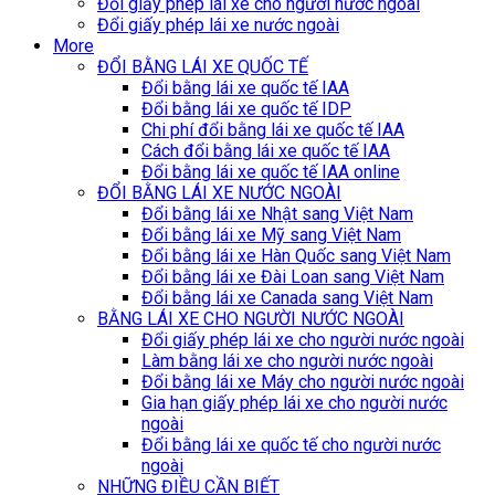
Đổi giấy phép lái xe cho người nước ngoài
Đổi giấy phép lái xe nước ngoài
More
ĐỔI BẰNG LÁI XE QUỐC TẾ
Đổi bằng lái xe quốc tế IAA
Đổi bằng lái xe quốc tế IDP
Chi phí đổi bằng lái xe quốc tế IAA
Cách đổi bằng lái xe quốc tế IAA
Đổi bằng lái xe quốc tế IAA online
ĐỔI BẰNG LÁI XE NƯỚC NGOÀI
Đổi bằng lái xe Nhật sang Việt Nam
Đổi bằng lái xe Mỹ sang Việt Nam
Đổi bằng lái xe Hàn Quốc sang Việt Nam
Đổi bằng lái xe Đài Loan sang Việt Nam
Đổi bằng lái xe Canada sang Việt Nam
BẰNG LÁI XE CHO NGƯỜI NƯỚC NGOÀI
Đổi giấy phép lái xe cho người nước ngoài
Làm bằng lái xe cho người nước ngoài
Đổi bằng lái xe Máy cho người nước ngoài
Gia hạn giấy phép lái xe cho người nước
ngoài
Đổi bằng lái xe quốc tế cho người nước
ngoài
NHỮNG ĐIỀU CẦN BIẾT