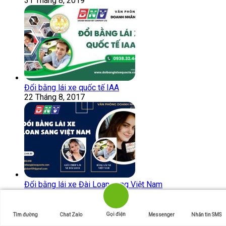
31 Tháng 8, 2019
Đổi bằng lái xe quốc tế IAA
22 Tháng 8, 2017
Đổi bằng lái xe Đài Loan sang Việt Nam
24 Tháng 8, 2017
Bài viết được đánh giá cao
Gọi điện
Tìm đường
Chat Zalo
Messenger
Nhắn tin SMS