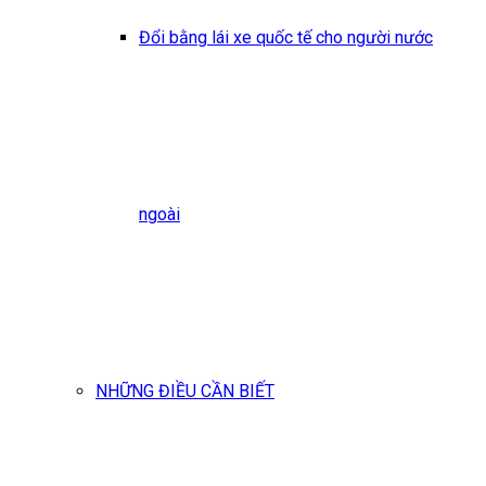
Đổi bằng lái xe quốc tế cho người nước
ngoài
NHỮNG ĐIỀU CẦN BIẾT