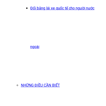
Đổi bằng lái xe quốc tế cho người nước
ngoài
NHỮNG ĐIỀU CẦN BIẾT