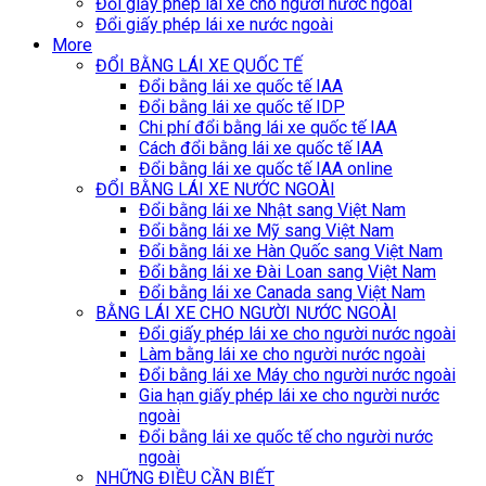
Đổi giấy phép lái xe cho người nước ngoài
Đổi giấy phép lái xe nước ngoài
More
ĐỔI BẰNG LÁI XE QUỐC TẾ
Đổi bằng lái xe quốc tế IAA
Đổi bằng lái xe quốc tế IDP
Chi phí đổi bằng lái xe quốc tế IAA
Cách đổi bằng lái xe quốc tế IAA
Đổi bằng lái xe quốc tế IAA online
ĐỔI BẰNG LÁI XE NƯỚC NGOÀI
Đổi bằng lái xe Nhật sang Việt Nam
Đổi bằng lái xe Mỹ sang Việt Nam
Đổi bằng lái xe Hàn Quốc sang Việt Nam
Đổi bằng lái xe Đài Loan sang Việt Nam
Đổi bằng lái xe Canada sang Việt Nam
BẰNG LÁI XE CHO NGƯỜI NƯỚC NGOÀI
Đổi giấy phép lái xe cho người nước ngoài
Làm bằng lái xe cho người nước ngoài
Đổi bằng lái xe Máy cho người nước ngoài
Gia hạn giấy phép lái xe cho người nước
ngoài
Đổi bằng lái xe quốc tế cho người nước
ngoài
NHỮNG ĐIỀU CẦN BIẾT