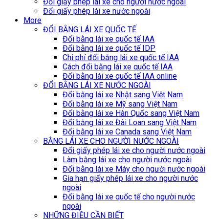
Đổi giấy phép lái xe cho người nước ngoài
Đổi giấy phép lái xe nước ngoài
More
ĐỔI BẰNG LÁI XE QUỐC TẾ
Đổi bằng lái xe quốc tế IAA
Đổi bằng lái xe quốc tế IDP
Chi phí đổi bằng lái xe quốc tế IAA
Cách đổi bằng lái xe quốc tế IAA
Đổi bằng lái xe quốc tế IAA online
ĐỔI BẰNG LÁI XE NƯỚC NGOÀI
Đổi bằng lái xe Nhật sang Việt Nam
Đổi bằng lái xe Mỹ sang Việt Nam
Đổi bằng lái xe Hàn Quốc sang Việt Nam
Đổi bằng lái xe Đài Loan sang Việt Nam
Đổi bằng lái xe Canada sang Việt Nam
BẰNG LÁI XE CHO NGƯỜI NƯỚC NGOÀI
Đổi giấy phép lái xe cho người nước ngoài
Làm bằng lái xe cho người nước ngoài
Đổi bằng lái xe Máy cho người nước ngoài
Gia hạn giấy phép lái xe cho người nước
ngoài
Đổi bằng lái xe quốc tế cho người nước
ngoài
NHỮNG ĐIỀU CẦN BIẾT