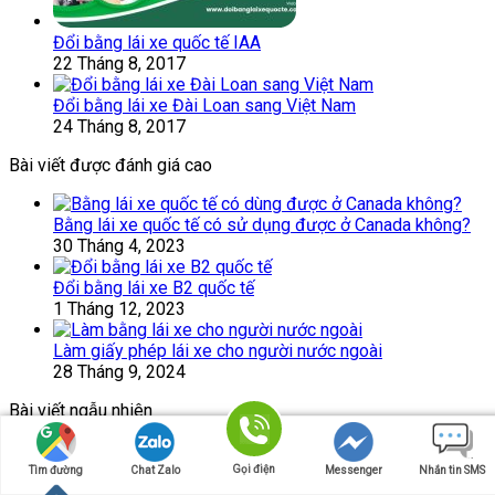
Đổi bằng lái xe quốc tế IAA
22 Tháng 8, 2017
Đổi bằng lái xe Đài Loan sang Việt Nam
24 Tháng 8, 2017
Bài viết được đánh giá cao
Bằng lái xe quốc tế có sử dụng được ở Canada không?
30 Tháng 4, 2023
Đổi bằng lái xe B2 quốc tế
1 Tháng 12, 2023
Làm giấy phép lái xe cho người nước ngoài
28 Tháng 9, 2024
Bài viết ngẫu nhiên
Đổi bằng lái xe Nhật sang Việt Nam 2026
Gọi điện
Tìm đường
Chat Zalo
Messenger
Nhắn tin SMS
12 Tháng 3, 2026