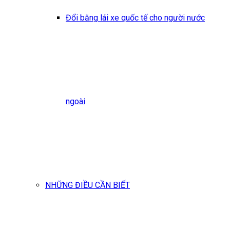
Đổi bằng lái xe quốc tế cho người nước
ngoài
NHỮNG ĐIỀU CẦN BIẾT