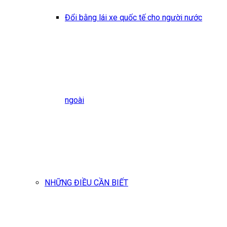
Đổi bằng lái xe quốc tế cho người nước
ngoài
NHỮNG ĐIỀU CẦN BIẾT