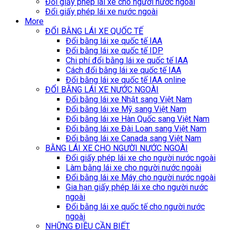
Đổi giấy phép lái xe cho người nước ngoài
Đổi giấy phép lái xe nước ngoài
More
ĐỔI BẰNG LÁI XE QUỐC TẾ
Đổi bằng lái xe quốc tế IAA
Đổi bằng lái xe quốc tế IDP
Chi phí đổi bằng lái xe quốc tế IAA
Cách đổi bằng lái xe quốc tế IAA
Đổi bằng lái xe quốc tế IAA online
ĐỔI BẰNG LÁI XE NƯỚC NGOÀI
Đổi bằng lái xe Nhật sang Việt Nam
Đổi bằng lái xe Mỹ sang Việt Nam
Đổi bằng lái xe Hàn Quốc sang Việt Nam
Đổi bằng lái xe Đài Loan sang Việt Nam
Đổi bằng lái xe Canada sang Việt Nam
BẰNG LÁI XE CHO NGƯỜI NƯỚC NGOÀI
Đổi giấy phép lái xe cho người nước ngoài
Làm bằng lái xe cho người nước ngoài
Đổi bằng lái xe Máy cho người nước ngoài
Gia hạn giấy phép lái xe cho người nước
ngoài
Đổi bằng lái xe quốc tế cho người nước
ngoài
NHỮNG ĐIỀU CẦN BIẾT