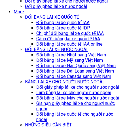
Đổi giấy phép lái xe cho người nước ngoài
Đổi giấy phép lái xe nước ngoài
More
ĐỔI BẰNG LÁI XE QUỐC TẾ
Đổi bằng lái xe quốc tế IAA
Đổi bằng lái xe quốc tế IDP
Chi phí đổi bằng lái xe quốc tế IAA
Cách đổi bằng lái xe quốc tế IAA
Đổi bằng lái xe quốc tế IAA online
ĐỔI BẰNG LÁI XE NƯỚC NGOÀI
Đổi bằng lái xe Nhật sang Việt Nam
Đổi bằng lái xe Mỹ sang Việt Nam
Đổi bằng lái xe Hàn Quốc sang Việt Nam
Đổi bằng lái xe Đài Loan sang Việt Nam
Đổi bằng lái xe Canada sang Việt Nam
BẰNG LÁI XE CHO NGƯỜI NƯỚC NGOÀI
Đổi giấy phép lái xe cho người nước ngoài
Làm bằng lái xe cho người nước ngoài
Đổi bằng lái xe Máy cho người nước ngoài
Gia hạn giấy phép lái xe cho người nước
ngoài
Đổi bằng lái xe quốc tế cho người nước
ngoài
NHỮNG ĐIỀU CẦN BIẾT