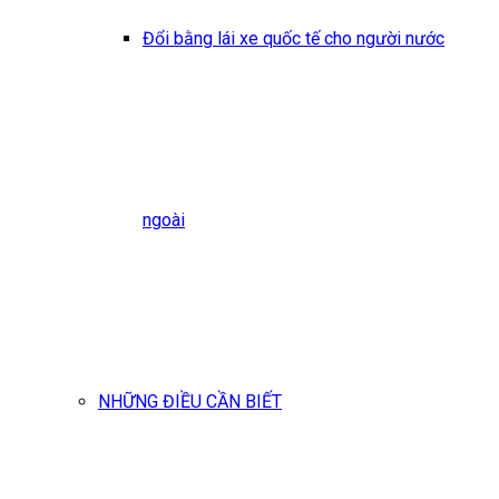
Đổi bằng lái xe quốc tế cho người nước
ngoài
NHỮNG ĐIỀU CẦN BIẾT