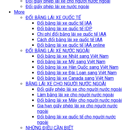
Đổi giấy phép lái xe cho người nước ngoài
Đổi giấy phép lái xe nước ngoài
More
ĐỔI BẰNG LÁI XE QUỐC TẾ
Đổi bằng lái xe quốc tế IAA
Đổi bằng lái xe quốc tế IDP
Chi phí đổi bằng lái xe quốc tế IAA
Cách đổi bằng lái xe quốc tế IAA
Đổi bằng lái xe quốc tế IAA online
ĐỔI BẰNG LÁI XE NƯỚC NGOÀI
Đổi bằng lái xe Nhật sang Việt Nam
Đổi bằng lái xe Mỹ sang Việt Nam
Đổi bằng lái xe Hàn Quốc sang Việt Nam
Đổi bằng lái xe Đài Loan sang Việt Nam
Đổi bằng lái xe Canada sang Việt Nam
BẰNG LÁI XE CHO NGƯỜI NƯỚC NGOÀI
Đổi giấy phép lái xe cho người nước ngoài
Làm bằng lái xe cho người nước ngoài
Đổi bằng lái xe Máy cho người nước ngoài
Gia hạn giấy phép lái xe cho người nước
ngoài
Đổi bằng lái xe quốc tế cho người nước
ngoài
NHỮNG ĐIỀU CẦN BIẾT