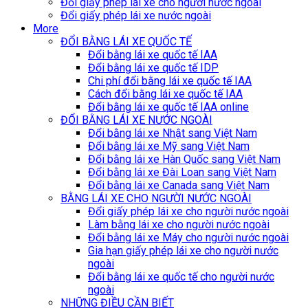
Đổi giấy phép lái xe cho người nước ngoài
Đổi giấy phép lái xe nước ngoài
More
ĐỔI BẰNG LÁI XE QUỐC TẾ
Đổi bằng lái xe quốc tế IAA
Đổi bằng lái xe quốc tế IDP
Chi phí đổi bằng lái xe quốc tế IAA
Cách đổi bằng lái xe quốc tế IAA
Đổi bằng lái xe quốc tế IAA online
ĐỔI BẰNG LÁI XE NƯỚC NGOÀI
Đổi bằng lái xe Nhật sang Việt Nam
Đổi bằng lái xe Mỹ sang Việt Nam
Đổi bằng lái xe Hàn Quốc sang Việt Nam
Đổi bằng lái xe Đài Loan sang Việt Nam
Đổi bằng lái xe Canada sang Việt Nam
BẰNG LÁI XE CHO NGƯỜI NƯỚC NGOÀI
Đổi giấy phép lái xe cho người nước ngoài
Làm bằng lái xe cho người nước ngoài
Đổi bằng lái xe Máy cho người nước ngoài
Gia hạn giấy phép lái xe cho người nước
ngoài
Đổi bằng lái xe quốc tế cho người nước
ngoài
NHỮNG ĐIỀU CẦN BIẾT