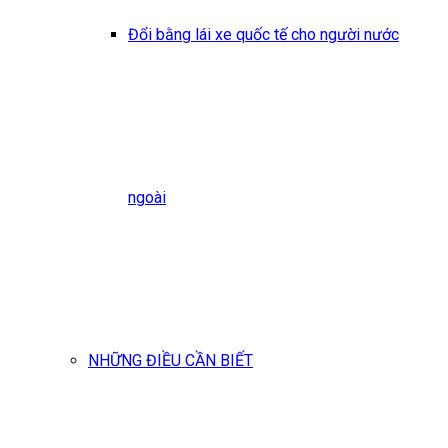
Đổi bằng lái xe quốc tế cho người nước
ngoài
NHỮNG ĐIỀU CẦN BIẾT