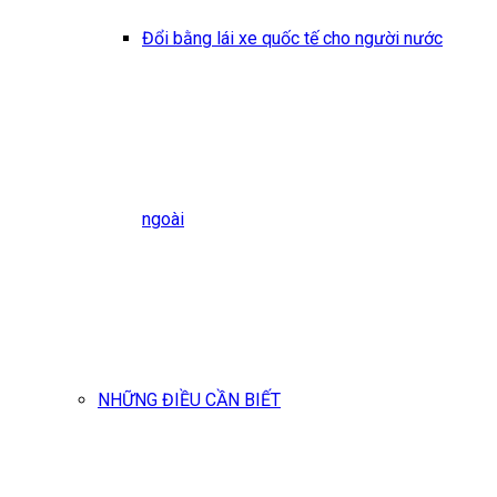
Đổi bằng lái xe quốc tế cho người nước
ngoài
NHỮNG ĐIỀU CẦN BIẾT