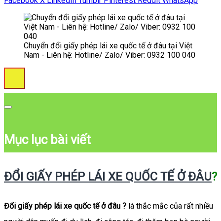
Facebook
X
LinkedIn
Tumblr
Pinterest
Reddit
WhatsApp
Chuyển đổi giấy phép lái xe quốc tế ở đâu tại Việt
Nam - Liên hệ: Hotline/ Zalo/ Viber: 0932 100 040
Mục lục bài viết
ĐỔI GIẤY PHÉP LÁI XE QUỐC TẾ Ở ĐÂU
?
Đổi giấy phép lái xe quốc tế ở đâu ?
là thắc mắc của rất nhiều