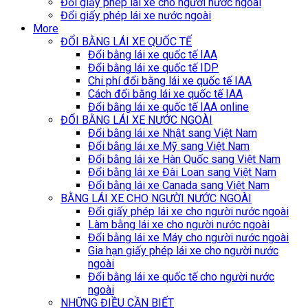
Đổi giấy phép lái xe cho người nước ngoài
Đổi giấy phép lái xe nước ngoài
More
ĐỔI BẰNG LÁI XE QUỐC TẾ
Đổi bằng lái xe quốc tế IAA
Đổi bằng lái xe quốc tế IDP
Chi phí đổi bằng lái xe quốc tế IAA
Cách đổi bằng lái xe quốc tế IAA
Đổi bằng lái xe quốc tế IAA online
ĐỔI BẰNG LÁI XE NƯỚC NGOÀI
Đổi bằng lái xe Nhật sang Việt Nam
Đổi bằng lái xe Mỹ sang Việt Nam
Đổi bằng lái xe Hàn Quốc sang Việt Nam
Đổi bằng lái xe Đài Loan sang Việt Nam
Đổi bằng lái xe Canada sang Việt Nam
BẰNG LÁI XE CHO NGƯỜI NƯỚC NGOÀI
Đổi giấy phép lái xe cho người nước ngoài
Làm bằng lái xe cho người nước ngoài
Đổi bằng lái xe Máy cho người nước ngoài
Gia hạn giấy phép lái xe cho người nước
ngoài
Đổi bằng lái xe quốc tế cho người nước
ngoài
NHỮNG ĐIỀU CẦN BIẾT