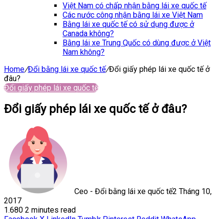
Việt Nam có chấp nhận bằng lái xe quốc tế
Các nước công nhận bằng lái xe Việt Nam
Bằng lái xe quốc tế có sử dụng được ở
Canada không?
Bằng lái xe Trung Quốc có dùng được ở Việt
Nam không?
Home
/
Đổi bằng lái xe quốc tế
/
Đổi giấy phép lái xe quốc tế ở
đâu?
Đổi giấy phép lái xe quốc tế
Đổi giấy phép lái xe quốc tế ở đâu?
Ceo - Đổi bằng lái xe quốc tế
2 Tháng 10,
2017
1.680
2 minutes read