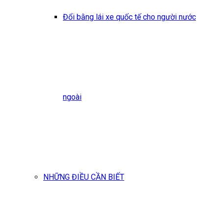
Đổi bằng lái xe quốc tế cho người nước
ngoài
NHỮNG ĐIỀU CẦN BIẾT