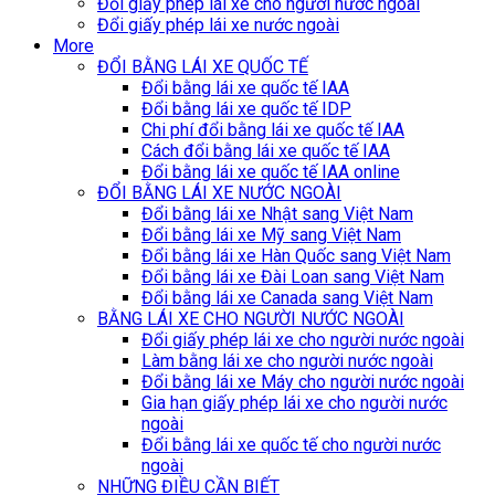
Đổi giấy phép lái xe cho người nước ngoài
Đổi giấy phép lái xe nước ngoài
More
ĐỔI BẰNG LÁI XE QUỐC TẾ
Đổi bằng lái xe quốc tế IAA
Đổi bằng lái xe quốc tế IDP
Chi phí đổi bằng lái xe quốc tế IAA
Cách đổi bằng lái xe quốc tế IAA
Đổi bằng lái xe quốc tế IAA online
ĐỔI BẰNG LÁI XE NƯỚC NGOÀI
Đổi bằng lái xe Nhật sang Việt Nam
Đổi bằng lái xe Mỹ sang Việt Nam
Đổi bằng lái xe Hàn Quốc sang Việt Nam
Đổi bằng lái xe Đài Loan sang Việt Nam
Đổi bằng lái xe Canada sang Việt Nam
BẰNG LÁI XE CHO NGƯỜI NƯỚC NGOÀI
Đổi giấy phép lái xe cho người nước ngoài
Làm bằng lái xe cho người nước ngoài
Đổi bằng lái xe Máy cho người nước ngoài
Gia hạn giấy phép lái xe cho người nước
ngoài
Đổi bằng lái xe quốc tế cho người nước
ngoài
NHỮNG ĐIỀU CẦN BIẾT