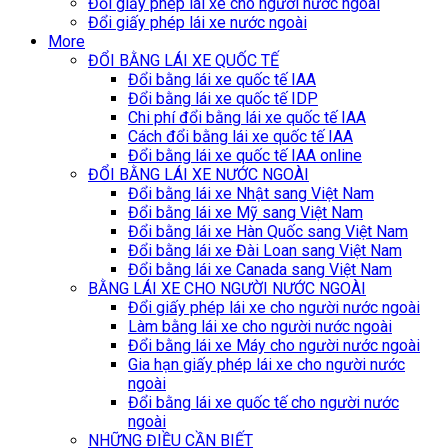
Đổi giấy phép lái xe cho người nước ngoài
Đổi giấy phép lái xe nước ngoài
More
ĐỔI BẰNG LÁI XE QUỐC TẾ
Đổi bằng lái xe quốc tế IAA
Đổi bằng lái xe quốc tế IDP
Chi phí đổi bằng lái xe quốc tế IAA
Cách đổi bằng lái xe quốc tế IAA
Đổi bằng lái xe quốc tế IAA online
ĐỔI BẰNG LÁI XE NƯỚC NGOÀI
Đổi bằng lái xe Nhật sang Việt Nam
Đổi bằng lái xe Mỹ sang Việt Nam
Đổi bằng lái xe Hàn Quốc sang Việt Nam
Đổi bằng lái xe Đài Loan sang Việt Nam
Đổi bằng lái xe Canada sang Việt Nam
BẰNG LÁI XE CHO NGƯỜI NƯỚC NGOÀI
Đổi giấy phép lái xe cho người nước ngoài
Làm bằng lái xe cho người nước ngoài
Đổi bằng lái xe Máy cho người nước ngoài
Gia hạn giấy phép lái xe cho người nước
ngoài
Đổi bằng lái xe quốc tế cho người nước
ngoài
NHỮNG ĐIỀU CẦN BIẾT