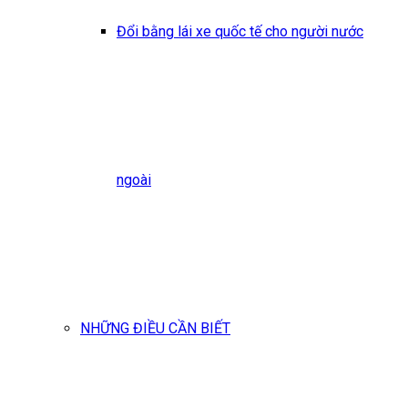
Đổi bằng lái xe quốc tế cho người nước
ngoài
NHỮNG ĐIỀU CẦN BIẾT