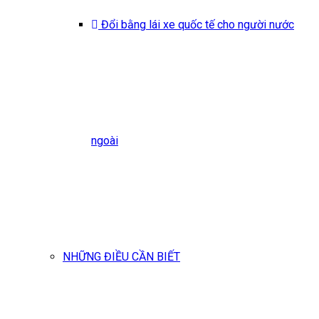
Đổi bằng lái xe quốc tế cho người nước
ngoài
NHỮNG ĐIỀU CẦN BIẾT