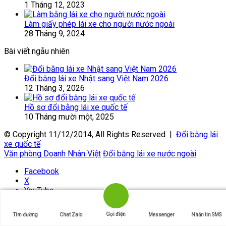
1 Tháng 12, 2023
Làm giấy phép lái xe cho người nước ngoài
28 Tháng 9, 2024
Bài viết ngẫu nhiên
Đổi bằng lái xe Nhật sang Việt Nam 2026
12 Tháng 3, 2026
Hồ sơ đổi bằng lái xe quốc tế
10 Tháng mười một, 2025
© Copyright 11/12/2014, All Rights Reserved |
Đổi bằng lái
xe quốc tế
Văn phòng Doanh Nhân Việt
Đổi bằng lái xe nước ngoài
Facebook
X
YouTube
Instagram
Gọi điện
Tìm đường
Chat Zalo
Messenger
Nhắn tin SMS
Back to top button