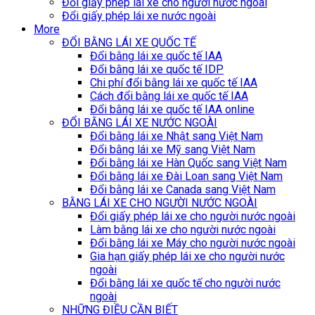
Đổi giấy phép lái xe cho người nước ngoài
Đổi giấy phép lái xe nước ngoài
More
ĐỔI BẰNG LÁI XE QUỐC TẾ
Đổi bằng lái xe quốc tế IAA
Đổi bằng lái xe quốc tế IDP
Chi phí đổi bằng lái xe quốc tế IAA
Cách đổi bằng lái xe quốc tế IAA
Đổi bằng lái xe quốc tế IAA online
ĐỔI BẰNG LÁI XE NƯỚC NGOÀI
Đổi bằng lái xe Nhật sang Việt Nam
Đổi bằng lái xe Mỹ sang Việt Nam
Đổi bằng lái xe Hàn Quốc sang Việt Nam
Đổi bằng lái xe Đài Loan sang Việt Nam
Đổi bằng lái xe Canada sang Việt Nam
BẰNG LÁI XE CHO NGƯỜI NƯỚC NGOÀI
Đổi giấy phép lái xe cho người nước ngoài
Làm bằng lái xe cho người nước ngoài
Đổi bằng lái xe Máy cho người nước ngoài
Gia hạn giấy phép lái xe cho người nước
ngoài
Đổi bằng lái xe quốc tế cho người nước
ngoài
NHỮNG ĐIỀU CẦN BIẾT