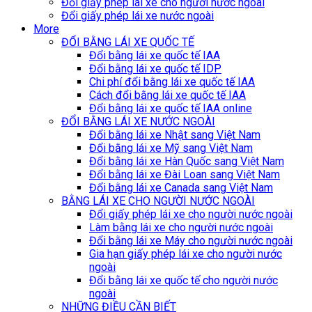
Đổi giấy phép lái xe cho người nước ngoài
Đổi giấy phép lái xe nước ngoài
More
ĐỔI BẰNG LÁI XE QUỐC TẾ
Đổi bằng lái xe quốc tế IAA
Đổi bằng lái xe quốc tế IDP
Chi phí đổi bằng lái xe quốc tế IAA
Cách đổi bằng lái xe quốc tế IAA
Đổi bằng lái xe quốc tế IAA online
ĐỔI BẰNG LÁI XE NƯỚC NGOÀI
Đổi bằng lái xe Nhật sang Việt Nam
Đổi bằng lái xe Mỹ sang Việt Nam
Đổi bằng lái xe Hàn Quốc sang Việt Nam
Đổi bằng lái xe Đài Loan sang Việt Nam
Đổi bằng lái xe Canada sang Việt Nam
BẰNG LÁI XE CHO NGƯỜI NƯỚC NGOÀI
Đổi giấy phép lái xe cho người nước ngoài
Làm bằng lái xe cho người nước ngoài
Đổi bằng lái xe Máy cho người nước ngoài
Gia hạn giấy phép lái xe cho người nước
ngoài
Đổi bằng lái xe quốc tế cho người nước
ngoài
NHỮNG ĐIỀU CẦN BIẾT