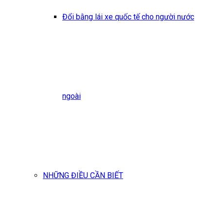
Đổi bằng lái xe quốc tế cho người nước
ngoài
NHỮNG ĐIỀU CẦN BIẾT