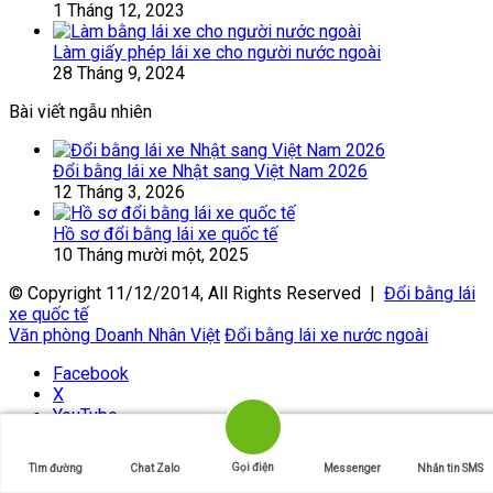
1 Tháng 12, 2023
Làm giấy phép lái xe cho người nước ngoài
28 Tháng 9, 2024
Bài viết ngẫu nhiên
Đổi bằng lái xe Nhật sang Việt Nam 2026
12 Tháng 3, 2026
Hồ sơ đổi bằng lái xe quốc tế
10 Tháng mười một, 2025
© Copyright 11/12/2014, All Rights Reserved |
Đổi bằng lái
xe quốc tế
Văn phòng Doanh Nhân Việt
Đổi bằng lái xe nước ngoài
Facebook
X
YouTube
Instagram
Gọi điện
Tìm đường
Chat Zalo
Messenger
Nhắn tin SMS
Back to top button