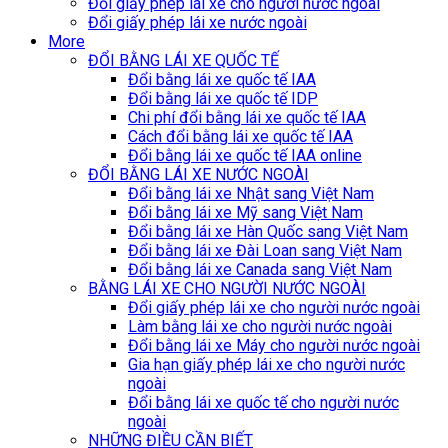
Đổi giấy phép lái xe cho người nước ngoài
Đổi giấy phép lái xe nước ngoài
More
ĐỔI BẰNG LÁI XE QUỐC TẾ
Đổi bằng lái xe quốc tế IAA
Đổi bằng lái xe quốc tế IDP
Chi phí đổi bằng lái xe quốc tế IAA
Cách đổi bằng lái xe quốc tế IAA
Đổi bằng lái xe quốc tế IAA online
ĐỔI BẰNG LÁI XE NƯỚC NGOÀI
Đổi bằng lái xe Nhật sang Việt Nam
Đổi bằng lái xe Mỹ sang Việt Nam
Đổi bằng lái xe Hàn Quốc sang Việt Nam
Đổi bằng lái xe Đài Loan sang Việt Nam
Đổi bằng lái xe Canada sang Việt Nam
BẰNG LÁI XE CHO NGƯỜI NƯỚC NGOÀI
Đổi giấy phép lái xe cho người nước ngoài
Làm bằng lái xe cho người nước ngoài
Đổi bằng lái xe Máy cho người nước ngoài
Gia hạn giấy phép lái xe cho người nước
ngoài
Đổi bằng lái xe quốc tế cho người nước
ngoài
NHỮNG ĐIỀU CẦN BIẾT