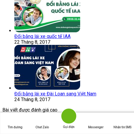
Đổi bằng lái xe quốc tế IAA
22 Tháng 8, 2017
Đổi bằng lái xe Đài Loan sang Việt Nam
24 Tháng 8, 2017
Bài viết được đánh giá cao
Bằng lái xe quốc tế có sử dụng được ở Canada không?
Gọi điện
Tìm đường
Chat Zalo
Messenger
Nhắn tin SMS
30 Tháng 4, 2023