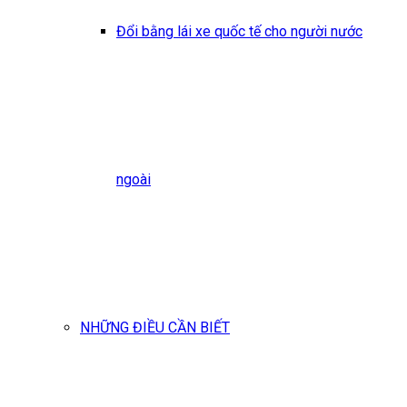
Đổi bằng lái xe quốc tế cho người nước
ngoài
NHỮNG ĐIỀU CẦN BIẾT