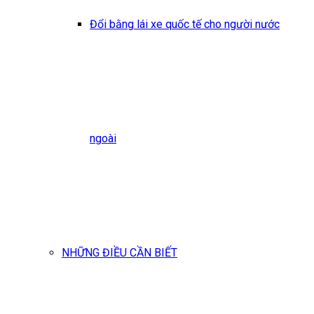
Đổi bằng lái xe quốc tế cho người nước
ngoài
NHỮNG ĐIỀU CẦN BIẾT