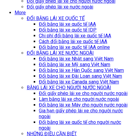
Đổi giấy phép lái xe cho người nước ngoài
Đổi giấy phép lái xe nước ngoài
More
ĐỔI BẰNG LÁI XE QUỐC TẾ
Đổi bằng lái xe quốc tế IAA
Đổi bằng lái xe quốc tế IDP
Chi phí đổi bằng lái xe quốc tế IAA
Cách đổi bằng lái xe quốc tế IAA
Đổi bằng lái xe quốc tế IAA online
ĐỔI BẰNG LÁI XE NƯỚC NGOÀI
Đổi bằng lái xe Nhật sang Việt Nam
Đổi bằng lái xe Mỹ sang Việt Nam
Đổi bằng lái xe Hàn Quốc sang Việt Nam
Đổi bằng lái xe Đài Loan sang Việt Nam
Đổi bằng lái xe Canada sang Việt Nam
BẰNG LÁI XE CHO NGƯỜI NƯỚC NGOÀI
Đổi giấy phép lái xe cho người nước ngoài
Làm bằng lái xe cho người nước ngoài
Đổi bằng lái xe Máy cho người nước ngoài
Gia hạn giấy phép lái xe cho người nước
ngoài
Đổi bằng lái xe quốc tế cho người nước
ngoài
NHỮNG ĐIỀU CẦN BIẾT