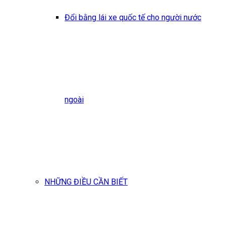
Đổi bằng lái xe quốc tế cho người nước
ngoài
NHỮNG ĐIỀU CẦN BIẾT