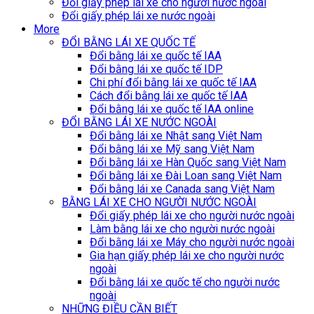
Đổi giấy phép lái xe cho người nước ngoài
Đổi giấy phép lái xe nước ngoài
More
ĐỔI BẰNG LÁI XE QUỐC TẾ
Đổi bằng lái xe quốc tế IAA
Đổi bằng lái xe quốc tế IDP
Chi phí đổi bằng lái xe quốc tế IAA
Cách đổi bằng lái xe quốc tế IAA
Đổi bằng lái xe quốc tế IAA online
ĐỔI BẰNG LÁI XE NƯỚC NGOÀI
Đổi bằng lái xe Nhật sang Việt Nam
Đổi bằng lái xe Mỹ sang Việt Nam
Đổi bằng lái xe Hàn Quốc sang Việt Nam
Đổi bằng lái xe Đài Loan sang Việt Nam
Đổi bằng lái xe Canada sang Việt Nam
BẰNG LÁI XE CHO NGƯỜI NƯỚC NGOÀI
Đổi giấy phép lái xe cho người nước ngoài
Làm bằng lái xe cho người nước ngoài
Đổi bằng lái xe Máy cho người nước ngoài
Gia hạn giấy phép lái xe cho người nước
ngoài
Đổi bằng lái xe quốc tế cho người nước
ngoài
NHỮNG ĐIỀU CẦN BIẾT