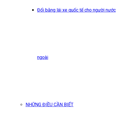
Đổi bằng lái xe quốc tế cho người nước
ngoài
NHỮNG ĐIỀU CẦN BIẾT