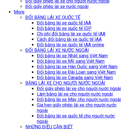
Đổi giấy phép lái xe cho người nước ngoài
Đổi giấy phép lái xe nước ngoài
More
ĐỔI BẰNG LÁI XE QUỐC TẾ
Đổi bằng lái xe quốc tế IAA
Đổi bằng lái xe quốc tế IDP
Chi phí đổi bằng lái xe quốc tế IAA
Cách đổi bằng lái xe quốc tế IAA
Đổi bằng lái xe quốc tế IAA online
ĐỔI BẰNG LÁI XE NƯỚC NGOÀI
Đổi bằng lái xe Nhật sang Việt Nam
Đổi bằng lái xe Mỹ sang Việt Nam
Đổi bằng lái xe Hàn Quốc sang Việt Nam
Đổi bằng lái xe Đài Loan sang Việt Nam
Đổi bằng lái xe Canada sang Việt Nam
BẰNG LÁI XE CHO NGƯỜI NƯỚC NGOÀI
Đổi giấy phép lái xe cho người nước ngoài
Làm bằng lái xe cho người nước ngoài
Đổi bằng lái xe Máy cho người nước ngoài
Gia hạn giấy phép lái xe cho người nước
ngoài
Đổi bằng lái xe quốc tế cho người nước
ngoài
NHỮNG ĐIỀU CẦN BIẾT