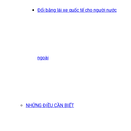
Đổi bằng lái xe quốc tế cho người nước
ngoài
NHỮNG ĐIỀU CẦN BIẾT