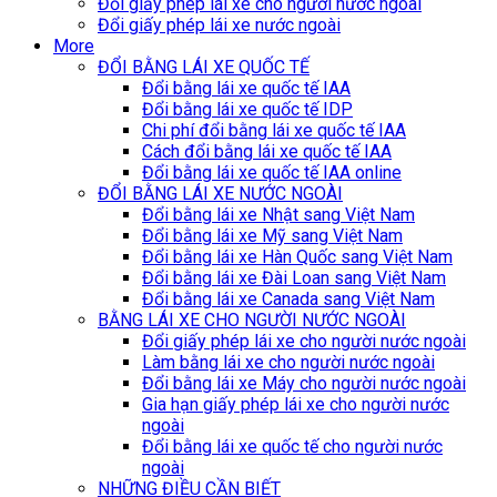
Đổi giấy phép lái xe cho người nước ngoài
Đổi giấy phép lái xe nước ngoài
More
ĐỔI BẰNG LÁI XE QUỐC TẾ
Đổi bằng lái xe quốc tế IAA
Đổi bằng lái xe quốc tế IDP
Chi phí đổi bằng lái xe quốc tế IAA
Cách đổi bằng lái xe quốc tế IAA
Đổi bằng lái xe quốc tế IAA online
ĐỔI BẰNG LÁI XE NƯỚC NGOÀI
Đổi bằng lái xe Nhật sang Việt Nam
Đổi bằng lái xe Mỹ sang Việt Nam
Đổi bằng lái xe Hàn Quốc sang Việt Nam
Đổi bằng lái xe Đài Loan sang Việt Nam
Đổi bằng lái xe Canada sang Việt Nam
BẰNG LÁI XE CHO NGƯỜI NƯỚC NGOÀI
Đổi giấy phép lái xe cho người nước ngoài
Làm bằng lái xe cho người nước ngoài
Đổi bằng lái xe Máy cho người nước ngoài
Gia hạn giấy phép lái xe cho người nước
ngoài
Đổi bằng lái xe quốc tế cho người nước
ngoài
NHỮNG ĐIỀU CẦN BIẾT