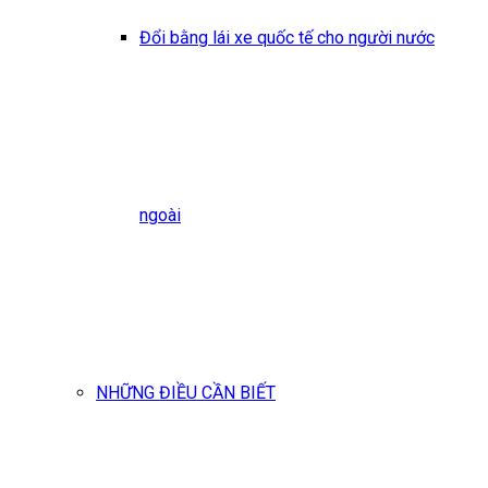
Đổi bằng lái xe quốc tế cho người nước
ngoài
NHỮNG ĐIỀU CẦN BIẾT