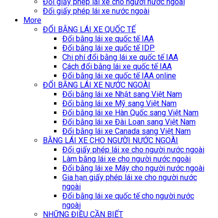
Đổi giấy phép lái xe cho người nước ngoài
Đổi giấy phép lái xe nước ngoài
More
ĐỔI BẰNG LÁI XE QUỐC TẾ
Đổi bằng lái xe quốc tế IAA
Đổi bằng lái xe quốc tế IDP
Chi phí đổi bằng lái xe quốc tế IAA
Cách đổi bằng lái xe quốc tế IAA
Đổi bằng lái xe quốc tế IAA online
ĐỔI BẰNG LÁI XE NƯỚC NGOÀI
Đổi bằng lái xe Nhật sang Việt Nam
Đổi bằng lái xe Mỹ sang Việt Nam
Đổi bằng lái xe Hàn Quốc sang Việt Nam
Đổi bằng lái xe Đài Loan sang Việt Nam
Đổi bằng lái xe Canada sang Việt Nam
BẰNG LÁI XE CHO NGƯỜI NƯỚC NGOÀI
Đổi giấy phép lái xe cho người nước ngoài
Làm bằng lái xe cho người nước ngoài
Đổi bằng lái xe Máy cho người nước ngoài
Gia hạn giấy phép lái xe cho người nước
ngoài
Đổi bằng lái xe quốc tế cho người nước
ngoài
NHỮNG ĐIỀU CẦN BIẾT