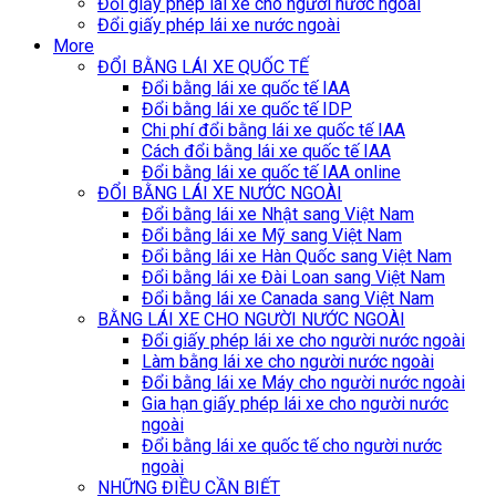
Đổi giấy phép lái xe cho người nước ngoài
Đổi giấy phép lái xe nước ngoài
More
ĐỔI BẰNG LÁI XE QUỐC TẾ
Đổi bằng lái xe quốc tế IAA
Đổi bằng lái xe quốc tế IDP
Chi phí đổi bằng lái xe quốc tế IAA
Cách đổi bằng lái xe quốc tế IAA
Đổi bằng lái xe quốc tế IAA online
ĐỔI BẰNG LÁI XE NƯỚC NGOÀI
Đổi bằng lái xe Nhật sang Việt Nam
Đổi bằng lái xe Mỹ sang Việt Nam
Đổi bằng lái xe Hàn Quốc sang Việt Nam
Đổi bằng lái xe Đài Loan sang Việt Nam
Đổi bằng lái xe Canada sang Việt Nam
BẰNG LÁI XE CHO NGƯỜI NƯỚC NGOÀI
Đổi giấy phép lái xe cho người nước ngoài
Làm bằng lái xe cho người nước ngoài
Đổi bằng lái xe Máy cho người nước ngoài
Gia hạn giấy phép lái xe cho người nước
ngoài
Đổi bằng lái xe quốc tế cho người nước
ngoài
NHỮNG ĐIỀU CẦN BIẾT