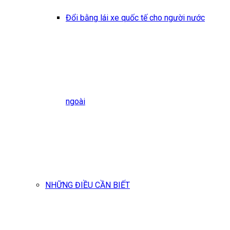
Đổi bằng lái xe quốc tế cho người nước
ngoài
NHỮNG ĐIỀU CẦN BIẾT