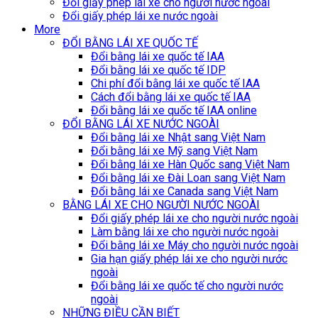
Đổi giấy phép lái xe cho người nước ngoài
Đổi giấy phép lái xe nước ngoài
More
ĐỔI BẰNG LÁI XE QUỐC TẾ
Đổi bằng lái xe quốc tế IAA
Đổi bằng lái xe quốc tế IDP
Chi phí đổi bằng lái xe quốc tế IAA
Cách đổi bằng lái xe quốc tế IAA
Đổi bằng lái xe quốc tế IAA online
ĐỔI BẰNG LÁI XE NƯỚC NGOÀI
Đổi bằng lái xe Nhật sang Việt Nam
Đổi bằng lái xe Mỹ sang Việt Nam
Đổi bằng lái xe Hàn Quốc sang Việt Nam
Đổi bằng lái xe Đài Loan sang Việt Nam
Đổi bằng lái xe Canada sang Việt Nam
BẰNG LÁI XE CHO NGƯỜI NƯỚC NGOÀI
Đổi giấy phép lái xe cho người nước ngoài
Làm bằng lái xe cho người nước ngoài
Đổi bằng lái xe Máy cho người nước ngoài
Gia hạn giấy phép lái xe cho người nước
ngoài
Đổi bằng lái xe quốc tế cho người nước
ngoài
NHỮNG ĐIỀU CẦN BIẾT