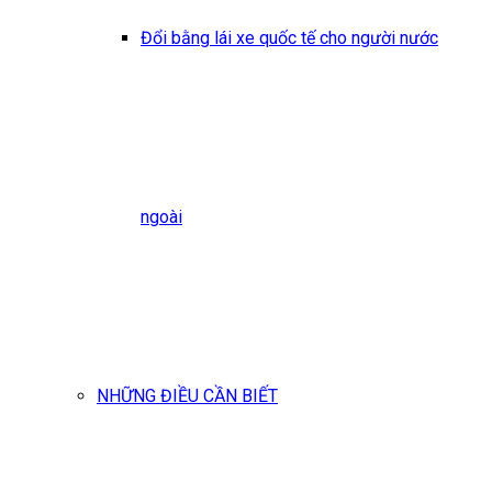
Đổi bằng lái xe quốc tế cho người nước
ngoài
NHỮNG ĐIỀU CẦN BIẾT