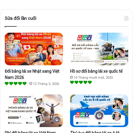
a
o
n
c
u
s
Sửa đổi lần cuối
e
T
t
b
u
a
o
b
g
o
e
r
Đổi bằng lái xe Nhật sang Việt
Hồ sơ đổi bằng lái xe quốc tế
k
a
Nam 2026
10 Tháng mười một, 2025
12 Tháng 3, 2026
m