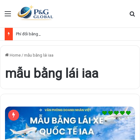
Menu
Se
Phí đổi bằng lái xe Việt Nam sang quốc tế
Home
/
mẫu bằng lái iaa
mẫu bằng lái iaa