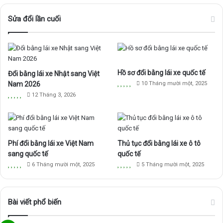
c
u
s
Sửa đổi lần cuối
e
T
t
b
u
a
Hồ sơ đổi bằng lái xe quốc tế
Đổi bằng lái xe Nhật sang Việt
o
b
g
Nam 2026
10 Tháng mười một, 2025
o
e
r
12 Tháng 3, 2026
k
a
m
Phí đổi bằng lái xe Việt Nam
Thủ tục đổi bằng lái xe ô tô
sang quốc tế
quốc tế
6 Tháng mười một, 2025
5 Tháng mười một, 2025
Bài viết phổ biến