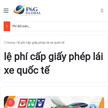
Menu
Se
Phí đổi bằng lái xe Việt Nam sang quốc tế
Home
/
lệ phí cấp giấy phép lái xe quốc tế
lệ phí cấp giấy phép lái
xe quốc tế