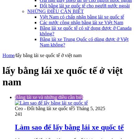
Gia hạn giấy phép lái xe cho người nước ngoài
Đổi bằng lái xe quốc tế cho người nước ngoài
NHỮNG ĐIỀU CẦN BIẾT
Việt Nam có chấp nhận bằng lái xe quốc tế
Các nước công nhận bằng lái xe Việt Nam
Bằng lái xe quốc tế có sử dụng được ở Canada
không?
Bằng lái xe Trung Quốc có dùng được ở Việt
Nam không?
Home
/
lấy bằng lái xe quốc tế ở việt nam
lấy bằng lái xe quốc tế ở việt
nam
Bằng lái xe và những điều cần biết
Ceo - Đổi bằng lái xe quốc tế
5 Tháng 5, 2025
241
Làm sao để lấy bằng lái xe quốc tế