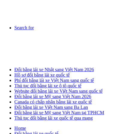
Search for
Breaking News
Đổi bằng lái xe Nhật sang Việt Nam 2026
Hồ sơ đổi bằng lái xe quốc tế
Phí đổi bằng lái xe Việt Nam sang quốc tế
Thủ tục đổi bằng lái xe ô tô quốc tế
Website đổi bằng lái xe Việt Nam sang quốc tế
Đổi bằng lái xe Mỹ sang Việt Nam 2026
Canada có chấp nhận bằng lái xe quốc tế
Đổi bằng lái xe Việt Nam sang Ba Lan
Đổi bằng lái xe Mỹ sang Việt Nam tại TPHCM
Thủ tục đổi bằng lái xe quốc tế qua mạng
Home
Đổi bằng lái xe quốc tế