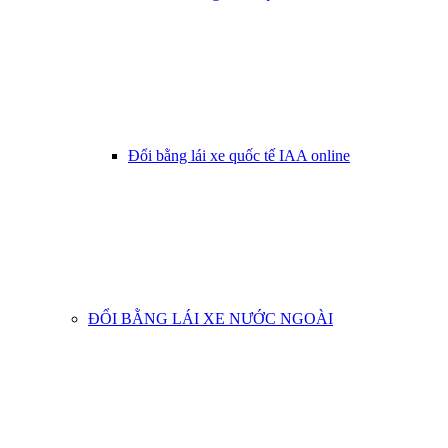
Đổi bằng lái xe quốc tế IAA online
ĐỔI BẰNG LÁI XE NƯỚC NGOÀI