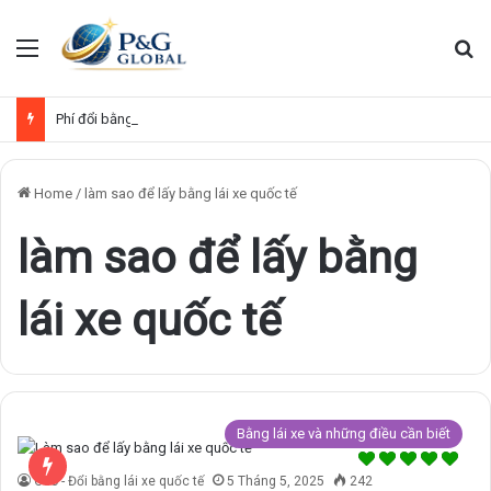
Menu
Se
Phí đổi bằng lái xe Việt Nam sang quốc tế
Home
/
làm sao để lấy bằng lái xe quốc tế
làm sao để lấy bằng
lái xe quốc tế
Bằng lái xe và những điều cần biết
Ceo - Đổi bằng lái xe quốc tế
5 Tháng 5, 2025
242