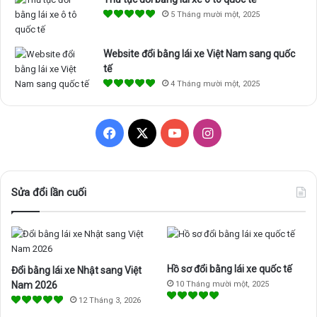
5 Tháng mười một, 2025
Website đổi bằng lái xe Việt Nam sang quốc
tế
4 Tháng mười một, 2025
F
X
Y
I
a
o
n
c
u
s
Sửa đổi lần cuối
e
T
t
b
u
a
Hồ sơ đổi bằng lái xe quốc tế
Đổi bằng lái xe Nhật sang Việt
o
b
g
Nam 2026
10 Tháng mười một, 2025
o
e
r
12 Tháng 3, 2026