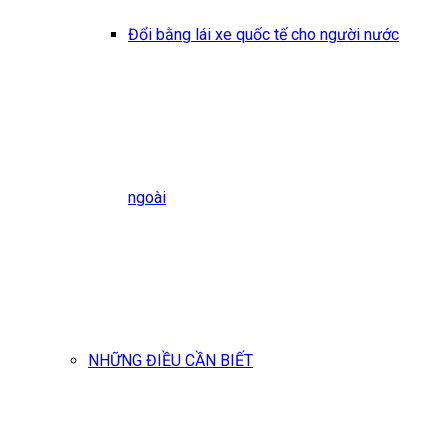
Đổi bằng lái xe quốc tế cho người nước
ngoài
NHỮNG ĐIỀU CẦN BIẾT