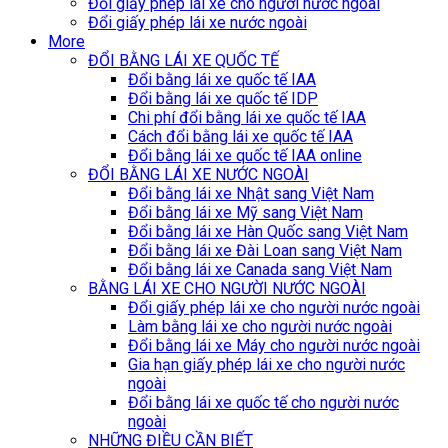
Đổi giấy phép lái xe cho người nước ngoài
Đổi giấy phép lái xe nước ngoài
More
ĐỔI BẰNG LÁI XE QUỐC TẾ
Đổi bằng lái xe quốc tế IAA
Đổi bằng lái xe quốc tế IDP
Chi phí đổi bằng lái xe quốc tế IAA
Cách đổi bằng lái xe quốc tế IAA
Đổi bằng lái xe quốc tế IAA online
ĐỔI BẰNG LÁI XE NƯỚC NGOÀI
Đổi bằng lái xe Nhật sang Việt Nam
Đổi bằng lái xe Mỹ sang Việt Nam
Đổi bằng lái xe Hàn Quốc sang Việt Nam
Đổi bằng lái xe Đài Loan sang Việt Nam
Đổi bằng lái xe Canada sang Việt Nam
BẰNG LÁI XE CHO NGƯỜI NƯỚC NGOÀI
Đổi giấy phép lái xe cho người nước ngoài
Làm bằng lái xe cho người nước ngoài
Đổi bằng lái xe Máy cho người nước ngoài
Gia hạn giấy phép lái xe cho người nước
ngoài
Đổi bằng lái xe quốc tế cho người nước
ngoài
NHỮNG ĐIỀU CẦN BIẾT