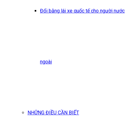
Đổi bằng lái xe quốc tế cho người nước
ngoài
NHỮNG ĐIỀU CẦN BIẾT