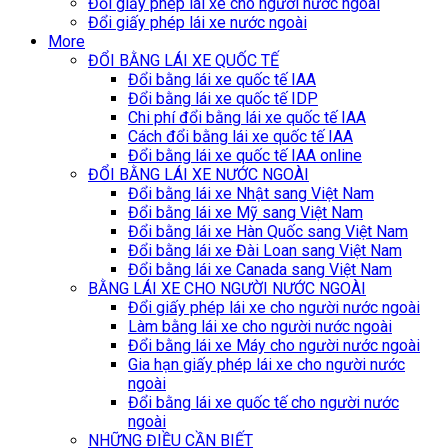
Đổi giấy phép lái xe cho người nước ngoài
Đổi giấy phép lái xe nước ngoài
More
ĐỔI BẰNG LÁI XE QUỐC TẾ
Đổi bằng lái xe quốc tế IAA
Đổi bằng lái xe quốc tế IDP
Chi phí đổi bằng lái xe quốc tế IAA
Cách đổi bằng lái xe quốc tế IAA
Đổi bằng lái xe quốc tế IAA online
ĐỔI BẰNG LÁI XE NƯỚC NGOÀI
Đổi bằng lái xe Nhật sang Việt Nam
Đổi bằng lái xe Mỹ sang Việt Nam
Đổi bằng lái xe Hàn Quốc sang Việt Nam
Đổi bằng lái xe Đài Loan sang Việt Nam
Đổi bằng lái xe Canada sang Việt Nam
BẰNG LÁI XE CHO NGƯỜI NƯỚC NGOÀI
Đổi giấy phép lái xe cho người nước ngoài
Làm bằng lái xe cho người nước ngoài
Đổi bằng lái xe Máy cho người nước ngoài
Gia hạn giấy phép lái xe cho người nước
ngoài
Đổi bằng lái xe quốc tế cho người nước
ngoài
NHỮNG ĐIỀU CẦN BIẾT