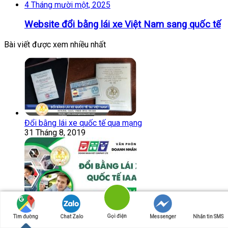
4 Tháng mười một, 2025
Website đổi bằng lái xe Việt Nam sang quốc tế
Bài viết được xem nhiều nhất
Đổi bằng lái xe quốc tế qua mạng
31 Tháng 8, 2019
Gọi điện
Tìm đường
Chat Zalo
Messenger
Nhắn tin SMS
Đổi bằng lái xe quốc tế IAA