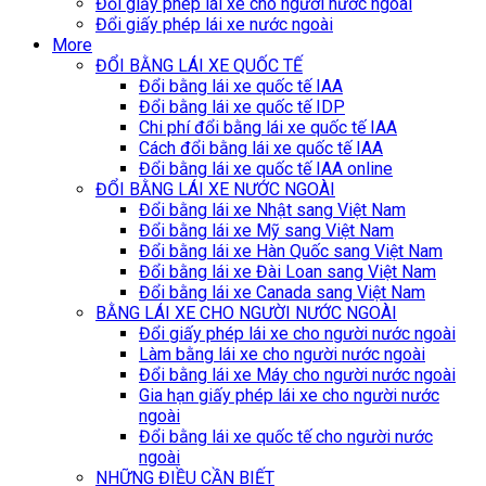
Đổi giấy phép lái xe cho người nước ngoài
Đổi giấy phép lái xe nước ngoài
More
ĐỔI BẰNG LÁI XE QUỐC TẾ
Đổi bằng lái xe quốc tế IAA
Đổi bằng lái xe quốc tế IDP
Chi phí đổi bằng lái xe quốc tế IAA
Cách đổi bằng lái xe quốc tế IAA
Đổi bằng lái xe quốc tế IAA online
ĐỔI BẰNG LÁI XE NƯỚC NGOÀI
Đổi bằng lái xe Nhật sang Việt Nam
Đổi bằng lái xe Mỹ sang Việt Nam
Đổi bằng lái xe Hàn Quốc sang Việt Nam
Đổi bằng lái xe Đài Loan sang Việt Nam
Đổi bằng lái xe Canada sang Việt Nam
BẰNG LÁI XE CHO NGƯỜI NƯỚC NGOÀI
Đổi giấy phép lái xe cho người nước ngoài
Làm bằng lái xe cho người nước ngoài
Đổi bằng lái xe Máy cho người nước ngoài
Gia hạn giấy phép lái xe cho người nước
ngoài
Đổi bằng lái xe quốc tế cho người nước
ngoài
NHỮNG ĐIỀU CẦN BIẾT