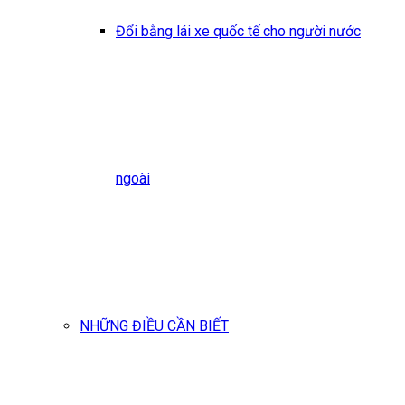
Đổi bằng lái xe quốc tế cho người nước
ngoài
NHỮNG ĐIỀU CẦN BIẾT